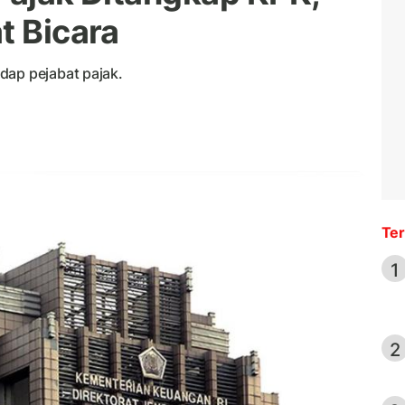
t Bicara
dap pejabat pajak.
Ter
1
2