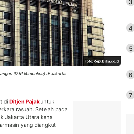
3
4
5
Foto: Republika.co.id
uangan (DJP Kemenkeu) di Jakarta.
6
7
 di
Ditjen Pajak
untuk
erkara rasuah. Setelah pada
ak Jakarta Utara kena
njarmasin yang diangkut