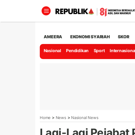
AMEERA
EKONOMI SYARIAH
SKOR
Nasional
Pendidikan
Sport
Internasiona
>
>
Home
News
Nasional News
Lagi-Lagi Pejabat