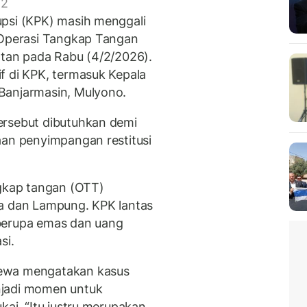
 2
upsi (KPK) masih menggali
 Operasi Tangkap Tangan
atan pada Rabu (4/2/2026).
f di KPK, termasuk Kepala
Banjarmasin, Mulyono.
ersebut dibutuhkan demi
aan penyimpangan restitusi
ngkap tangan (OTT)
ta dan Lampung. KPK lantas
berupa emas dan uang
si.
dewa mengatakan kasus
njadi momen untuk
kai. “Itu justru merupakan