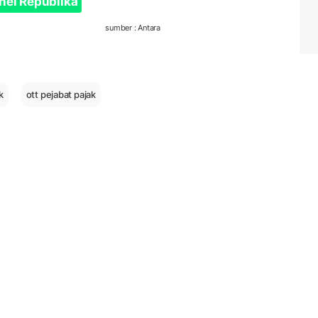
nel Republika
sumber : Antara
k
ott pejabat pajak