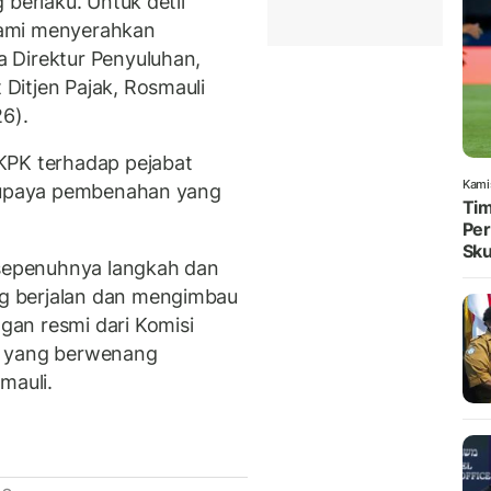
 berlaku. Untuk detil
 kami menyerahkan
 Direktur Penyuluhan,
Ditjen Pajak, Rosmauli
6).
KPK terhadap pejabat
Kami
g upaya pembenahan yang
Tim
Per
Sku
epenuhnya langkah dan
g berjalan dan mengimbau
an resmi dari Komisi
k yang berwenang
mauli.