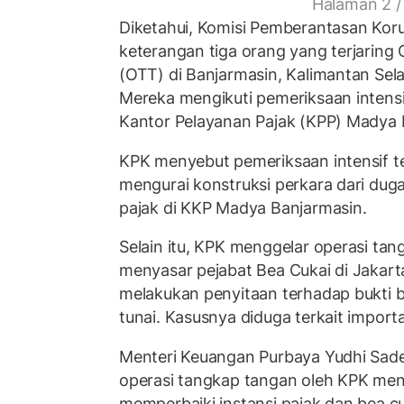
Halaman 2 /
Diketahui, Komisi Pemberantasan Kor
keterangan tiga orang yang terjaring
(OTT) di Banjarmasin, Kalimantan Sel
Mereka mengikuti pemeriksaan intensi
Kantor Pelayanan Pajak (KPP) Madya 
KPK menyebut pemeriksaan intensif t
mengurai konstruksi perkara dari dug
pajak di KKP Madya Banjarmasin.
Selain itu, KPK menggelar operasi ta
menyasar pejabat Bea Cukai di Jakar
melakukan penyitaan terhadap bukti 
tunai. Kasusnya diduga terkait importa
Menteri Keuangan Purbaya Yudhi Sa
operasi tangkap tangan oleh KPK me
memperbaiki instansi pajak dan bea cu