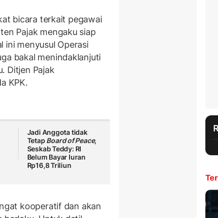
kat bicara terkait pegawai
jten Pajak mengaku siap
l ini menyusul Operasi
uga bakal menindaklanjuti
. Ditjen Pajak
a KPK.
Jadi Anggota tidak
Tetap
Board of Peace
,
Seskab Teddy: RI
Belum Bayar Iuran
Rp16,8 Triliun
Ter
angat kooperatif dan akan