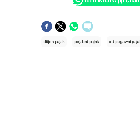
Ikuti Whatsapp Chan
ditjen pajak
pejabat pajak
ott pegawai paja