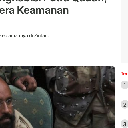
mera Keamanan
 kediamannya di Zintan.
Ter
1
2
3