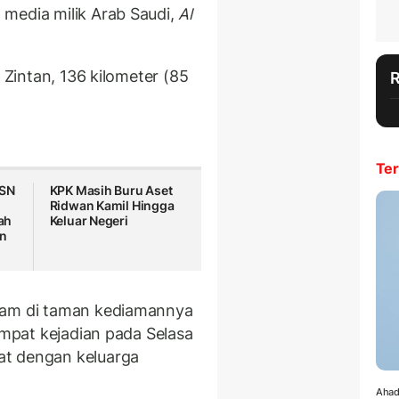
media milik Arab Saudi,
Al
a Zintan, 136 kilometer (85
Ter
ASN
KPK Masih Buru Aset
Ridwan Kamil Hingga
ah
Keluar Negeri
an
lam di taman kediamannya
tempat kejadian pada Selasa
at dengan keluarga
Ahad