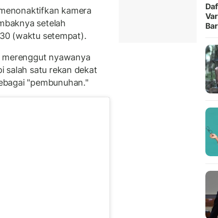
Daf
menonaktifkan kamera
Var
mbaknya setelah
Ba
2.30 (waktu setempat).
ng merenggut nyawanya
 salah satu rekan dekat
ebagai "pembunuhan."