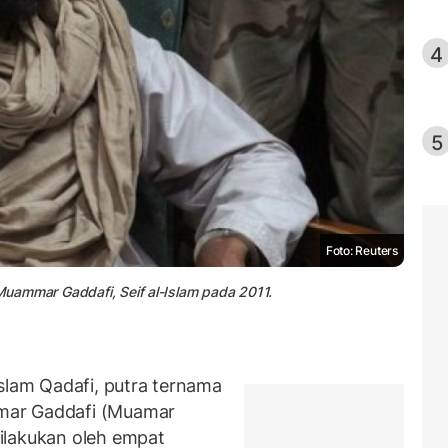
4
5
Foto: Reuters
 Muammar Gaddafi, Seif al-Islam pada 2011.
slam Qadafi, putra ternama
mar Gaddafi (Muamar
ilakukan oleh empat