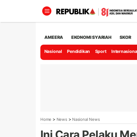
AMEERA
EKONOMI SYARIAH
SKOR
Nasional
Pendidikan
Sport
Internasiona
>
>
Home
News
Nasional News
Ini Cara Pelaku Me