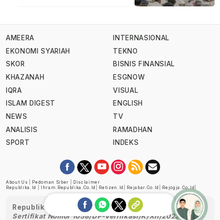
AMEERA
INTERNASIONAL
EKONOMI SYARIAH
TEKNO
SKOR
BISNIS FINANSIAL
KHAZANAH
ESGNOW
IQRA
VISUAL
ISLAM DIGEST
ENGLISH
NEWS
TV
ANALISIS
RAMADHAN
SPORT
INDEKS
About Us
|
Pedoman Siber
|
Disclaimer
Republika.id
|
Ihram.republika.co.id
|
Retizen.id
|
Rejabar.co.id
|
Rejogja.co.id
|
Republika telah diverifikasi oleh Dewan Pers
Sertifikat Nomor 1058/DP-Verifikasi/K/XII/2022