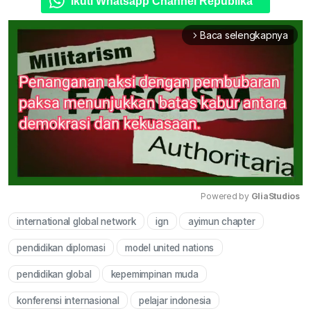
Ikuti Whatsapp Channel Republika
Baca selengkapnya
arrow_forward_ios
Powered by 
GliaStudios
international global network
ign
ayimun chapter
Mute
pendidikan diplomasi
model united nations
pendidikan global
kepemimpinan muda
konferensi internasional
pelajar indonesia