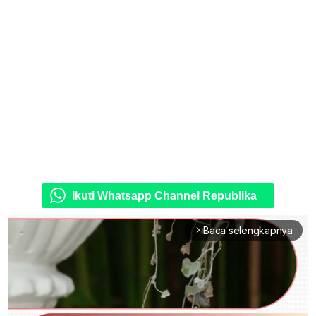
Ikuti Whatsapp Channel Republika
Baca selengkapnya
arrow_forward_ios