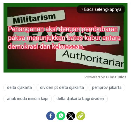
Baca selengkapnya
arrow_forward_ios
Powered by 
GliaStudios
delta djakarta
dividen pt delta djakarta
pemprov jakarta
Mute
anak muda minum kopi
delta djakarta bagi dividen