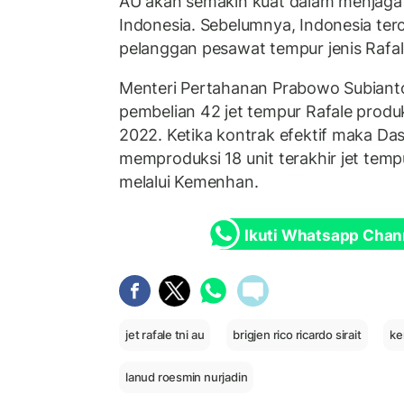
AU akan semakin kuat dalam menjaga 
Indonesia. Sebelumnya, Indonesia terc
pelanggan pesawat tempur jenis Rafal
Menteri Pertahanan Prabowo Subiant
pembelian 42 jet tempur Rafale produk
2022. Ketika kontrak efektif maka Das
memproduksi 18 unit terakhir jet tem
melalui Kemenhan.
Ikuti Whatsapp Chan
jet rafale tni au
brigjen rico ricardo sirait
k
lanud roesmin nurjadin