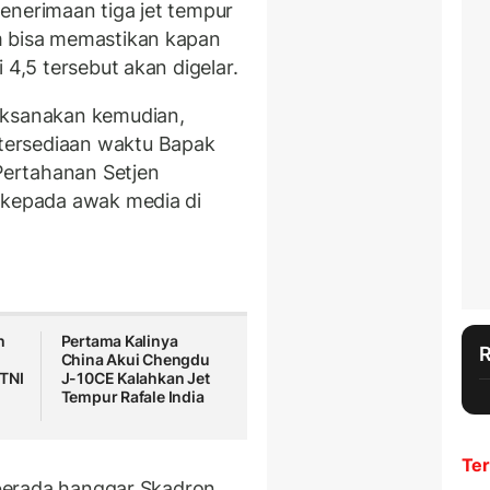
enerimaan tiga jet tempur
m bisa memastikan kapan
 4,5 tersebut akan digelar.
aksanakan kemudian,
tersediaan waktu Bapak
 Pertahanan Setjen
t
kepada awak media di
h
Pertama Kalinya
China Akui Chengdu
TNI
J-10CE Kalahkan Jet
Tempur Rafale India
Ter
h berada hanggar Skadron