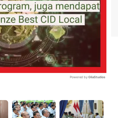
Powered by 
GliaStudios
Mute