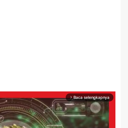
Baca selengkapnya
arrow_forward_ios