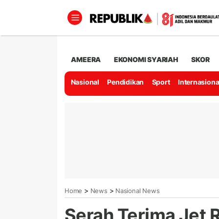
AMEERA
EKONOMI SYARIAH
SKOR
Nasional
Pendidikan
Sport
Internasiona
>
>
Home
News
Nasional News
Serah Terima Jet 