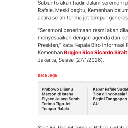
Subianto akan hadir dalam seremoni p
Rafale. Meski begitu, Kemenhan belu
acara serah terima jet tempur generasi
"Seremoni penerimaan resmi akan dil
menyesuaikan dengan agenda dan ke
Presiden," kata Kepala Biro Informasi
Kemenhan
Brigjen Rico Ricardo Sirai
Jakarta, Selasa (27/1/2026).
Baca Juga
Prabowo Dijamu
Kabar Rafale Suda
Macron di Istana
Tiba di Indonesia?
Elysee Jelang Serah
Begini Tanggapan 
Terima Tiga Jet
AU
Tempur Rafale
Saat ini, tiga jet tempur Rafale suda