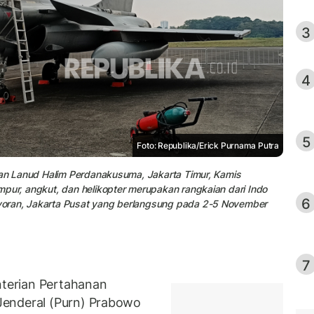
3
4
5
Foto: Republika/Erick Purnama Putra
atan Lanud Halim Perdanakusuma, Jakarta Timur, Kamis
pur, angkut, dan helikopter merupakan rangkaian dari Indo
6
yoran, Jakarta Pusat yang berlangsung pada 2-5 November
7
terian Pertahanan
Jenderal (Purn) Prabowo