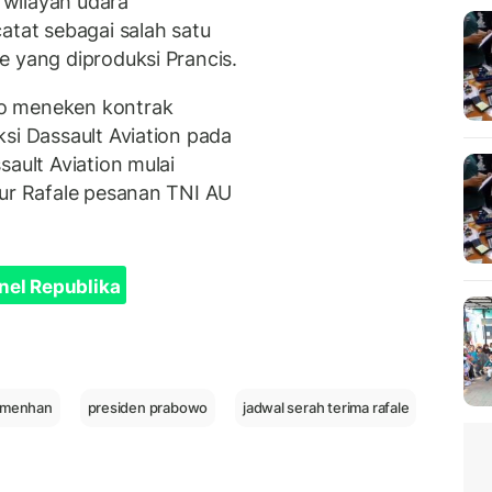
wilayah udara
atat sebagai salah satu
e yang diproduksi Prancis.
o meneken kontrak
si Dassault Aviation pada
sault Aviation mulai
pur Rafale pesanan TNI AU
nel Republika
emenhan
presiden prabowo
jadwal serah terima rafale