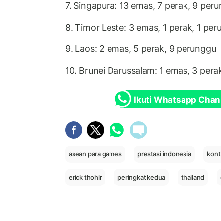
7. Singapura: 13 emas, 7 perak, 9 per
8. Timor Leste: 3 emas, 1 perak, 1 pe
9. Laos: 2 emas, 5 perak, 9 perunggu
10. Brunei Darussalam: 1 emas, 3 pera
Ikuti Whatsapp Chan
asean para games
prestasi indonesia
kont
erick thohir
peringkat kedua
thailand