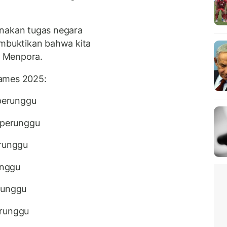
anakan tugas negara
buktikan bahwa kita
a Menpora.
Games 2025:
 perunggu
4 perunggu
erunggu
unggu
runggu
erunggu