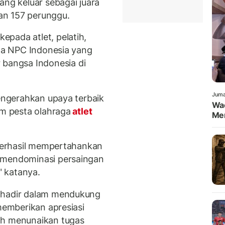
ang keluar sebagai juara
an 157 perunggu.
pada atlet, pelatih,
rta NPC Indonesia yang
angsa Indonesia di
Juma
mengerahkan upaya terbaik
Wa
am pesta olahraga
atlet
Men
 berhasil mempertahankan
 mendominasi persaingan
 katanya.
u hadir dalam mendukung
 memberikan apresiasi
ah menunaikan tugas