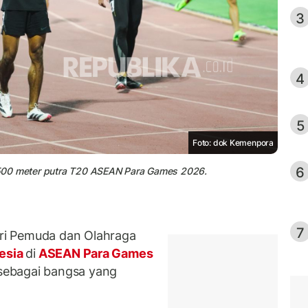
3
4
5
Foto: dok Kemenpora
6
 1.500 meter putra T20 ASEAN Para Games 2026.
7
ri Pemuda dan Olahraga
nesia
di
ASEAN Para Games
sebagai bangsa yang