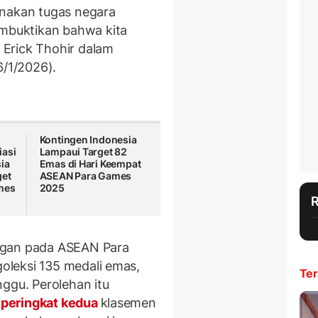
anakan tugas negara
buktikan bahwa kita
Erick Thohir dalam
6/1/2026).
Kontingen Indonesia
iasi
Lampaui Target 82
ia
Emas di Hari Keempat
get
ASEAN Para Games
mes
2025
ngan pada ASEAN Para
leksi 135 medali emas,
Ter
ggu. Perolehan itu
peringkat kedua
klasemen