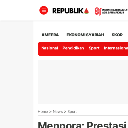
AMEERA
EKONOMI SYARIAH
SKOR
Nasional
Pendidikan
Sport
Internasiona
>
>
Home
News
Sport
Menpora: Prestas