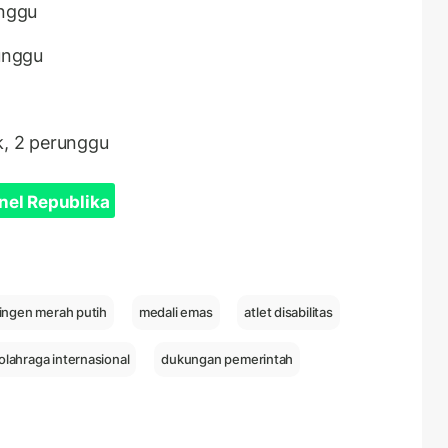
unggu
runggu
k, 2 perunggu
nel Republika
ingen merah putih
medali emas
atlet disabilitas
olahraga internasional
dukungan pemerintah