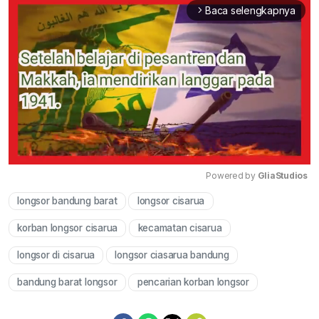
Baca selengkapnya
arrow_forward_ios
Powered by 
GliaStudios
longsor bandung barat
longsor cisarua
Mute
korban longsor cisarua
kecamatan cisarua
longsor di cisarua
longsor ciasarua bandung
bandung barat longsor
pencarian korban longsor