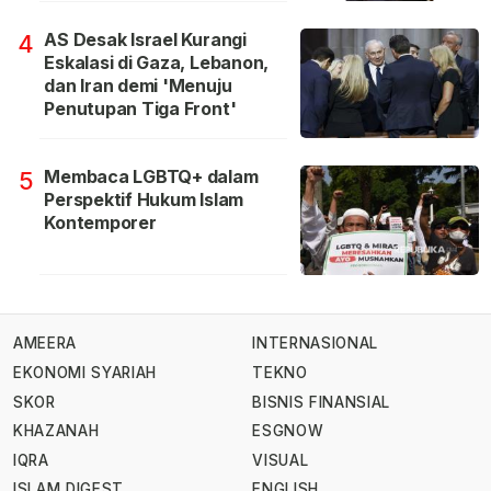
AS Desak Israel Kurangi
4
Eskalasi di Gaza, Lebanon,
dan Iran demi 'Menuju
Penutupan Tiga Front'
Membaca LGBTQ+ dalam
5
Perspektif Hukum Islam
Kontemporer
AMEERA
INTERNASIONAL
EKONOMI SYARIAH
TEKNO
SKOR
BISNIS FINANSIAL
KHAZANAH
ESGNOW
IQRA
VISUAL
ISLAM DIGEST
ENGLISH