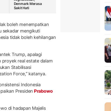
Denmark Merasa
Sakit Hati
tidak boleh menempatkan
au sekadar mengikuti
sia tidak boleh kehilangan
-antek Trump, apalagi
proyek real estate dalam
kan Stabilisasi
ization Force,” katanya.
nsistensi Indonesia
mpaikan Presiden
Prabowo
owo di hadapan Majelis