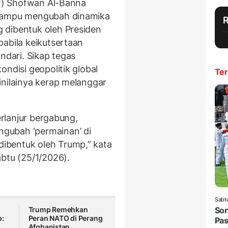
UI) Shofwan Al-Banna
 mampu mengubah dinamika
 dibentuk oleh Presiden
pabila keikutsertaan
ndari. Sikap tegas
ondisi geopolitik global
Ter
inilainya kerap melanggar
erlanjur bergabung,
gubah ‘permainan’ di
ibentuk oleh Trump,” kata
abtu (25/1/2026).
Sabt
Trump Remehkan
Son
p:
Peran NATO di Perang
Pas
Afghanistan,