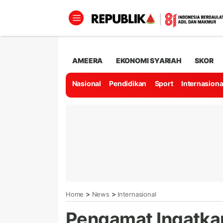
AMEERA
EKONOMI SYARIAH
SKOR
Nasional
Pendidikan
Sport
Internasiona
>
>
Home
News
Internasional
Pengamat Ingatka