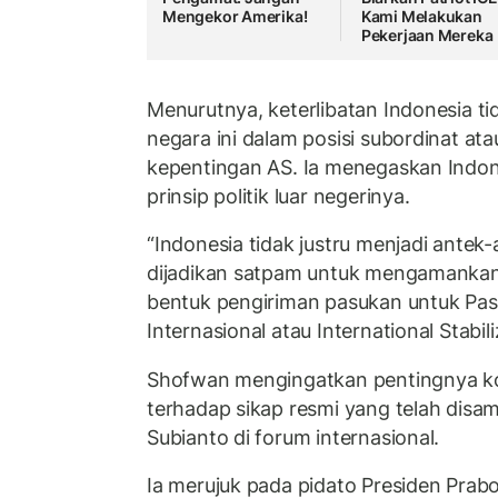
Mengekor Amerika!
Kami Melakukan
Pekerjaan Mereka
Menurutnya, keterlibatan Indonesia 
negara ini dalam posisi subordinat at
kepentingan AS. Ia menegaskan Indone
prinsip politik luar negerinya.
“Indonesia tidak justru menjadi antek
dijadikan satpam untuk mengamankan 
bentuk pengiriman pasukan untuk Pasu
Internasional atau International Stabil
Shofwan mengingatkan pentingnya ko
terhadap sikap resmi yang telah disa
Subianto di forum internasional.
Ia merujuk pada pidato Presiden Prab