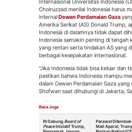
Internasional Universitas Indonesia (
Choiruzzad menilai Indonesia harus
internal
Dewan Perdamaian Gaza
yang
Amerika Serikat (AS) Donald Trump, a
Indonesia di dalamnya tidak dapat dihi
Indonesia semakin penting di tengah k
yang rentan serta tindakan AS yang d
berbagai kesepakatan internasional.
“Jika Indonesia tidak bisa keluar dan t
pastikan bahwa Indonesia mampu men
dalam Dewan Perdamaian Gaza yang d
Shofwan saat dihubungi di Jakarta, S
Baca Juga
RI Gabung
Board of
Perawat Ditembak
Peace
Inisiatif Trump,
Mati Aparat, Trum
Pengamat: Jangan
Biarkan Patriot ICE