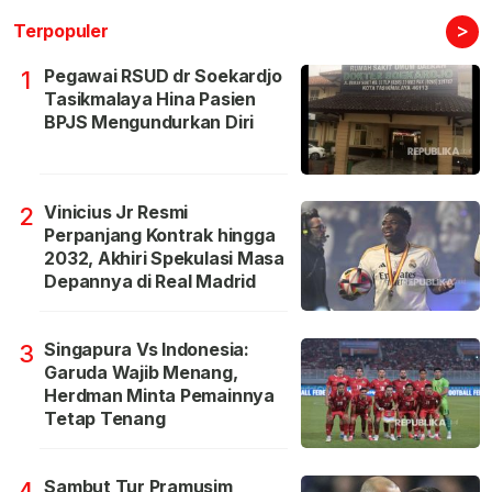
>
Terpopuler
Pegawai RSUD dr Soekardjo
1
Tasikmalaya Hina Pasien
BPJS Mengundurkan Diri
Vinicius Jr Resmi
2
Perpanjang Kontrak hingga
2032, Akhiri Spekulasi Masa
Depannya di Real Madrid
Singapura Vs Indonesia:
3
Garuda Wajib Menang,
Herdman Minta Pemainnya
Tetap Tenang
Sambut Tur Pramusim
4