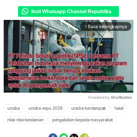
Ikuti Whatsapp Channel Republika
Baca selengkapnya
arrow_forward_ios
Powered by 
GliaStudios
unisba
unisba expo 2026
unisba berdampak
halal
Mute
nilai-nilai keislaman
pengabdian kepada masyarakat