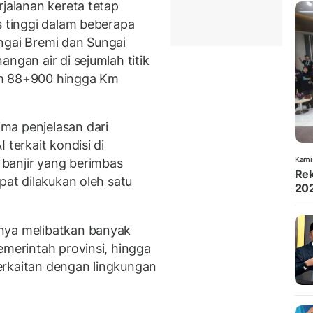
rjalanan kereta tetap
s tinggi dalam beberapa
ngai Bremi dan Sungai
ngan air di sejumlah titik
Km 88+900 hingga Km
ma penjelasan dari
 terkait kondisi di
Kami
banjir yang berimbas
Rek
pat dilakukan oleh satu
202
nya melibatkan banyak
emerintah provinsi, hingga
erkaitan dengan lingkungan