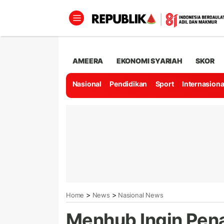
AMEERA
EKONOMI SYARIAH
SKOR
Nasional
Pendidikan
Sport
Internasiona
>
>
Home
News
Nasional News
Menhub Ingin Pena