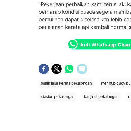
"Pekerjaan perbaikan kami terus laku
berharap kondisi cuaca segera memba
pemulihan dapat diselesaikan lebih ce
perjalanan kereta api kembali normal
Ikuti Whatsapp Chan
banjir jalur kereta pekalongan
menhub dudy pu
stasiun pekalongan
banjir di pekalongan
m