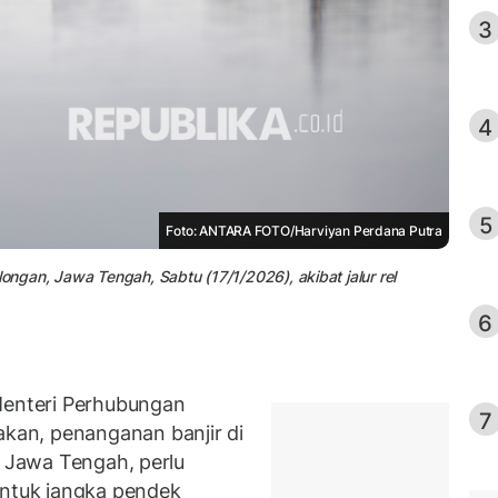
3
4
5
Foto: ANTARA FOTO/Harviyan Perdana Putra
longan, Jawa Tengah, Sabtu (17/1/2026), akibat jalur rel
6
enteri Perhubungan
7
an, penanganan banjir di
, Jawa Tengah, perlu
untuk jangka pendek