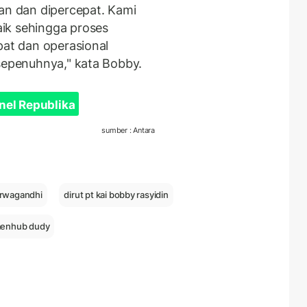
kan dan dipercepat. Kami
ik sehingga proses
pat dan operasional
 sepenuhnya," kata Bobby.
nel Republika
sumber : Antara
rwagandhi
dirut pt kai bobby rasyidin
enhub dudy