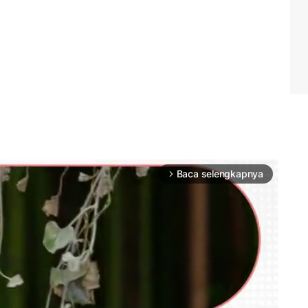
Baca selengkapnya
arrow_forward_ios