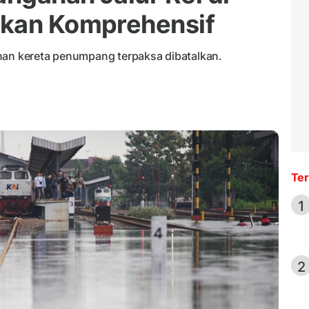
ukan Komprehensif
nan kereta penumpang terpaksa dibatalkan.
Ter
1
2