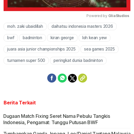
Powered by 
GliaStudios
moh. zaki ubaidillah
daihatsu indonesia masters 2026
Mute
bwf
badminton
kiran george
loh kean yew
juara asia junior championships 2025
sea games 2025
turnamen super 500
peringkat dunia badminton
Berita Terkait
Dugaan Match Fixing Seret Nama Pebulu Tangkis
Indonesia, Pengamat: Tunggu Putusan BWF
Tumbangkan Ganda Jepang, Leo/Daniel Tantang Malaysia