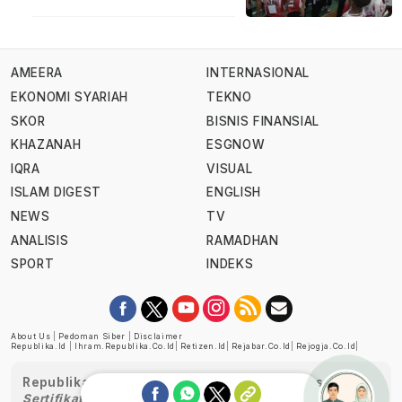
AMEERA
INTERNASIONAL
EKONOMI SYARIAH
TEKNO
SKOR
BISNIS FINANSIAL
KHAZANAH
ESGNOW
IQRA
VISUAL
ISLAM DIGEST
ENGLISH
NEWS
TV
ANALISIS
RAMADHAN
SPORT
INDEKS
About Us
|
Pedoman Siber
|
Disclaimer
Republika.id
|
Ihram.republika.co.id
|
Retizen.id
|
Rejabar.co.id
|
Rejogja.co.id
|
Republika telah diverifikasi oleh Dewan Pers
Sertifikat Nomor 1058/DP-Verifikasi/K/XII/2022