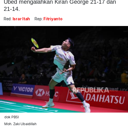
Ubed mengalahkan Kiran George 21-17 dan
21-14.
Red:
Israr Itah
Rep:
Fitriyanto
dok PBSI
Moh. Zaki Ubaidillah