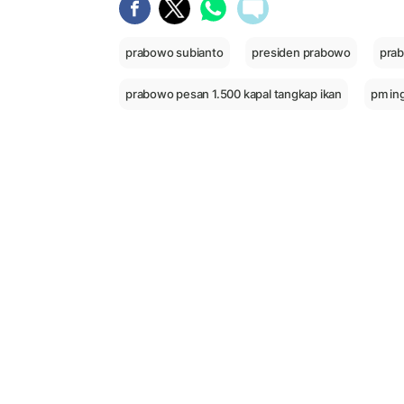
prabowo subianto
presiden prabowo
pra
prabowo pesan 1.500 kapal tangkap ikan
pm ing