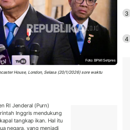
3
4
Foto: BPMI Setpres
ancaster House, London, Selasa (20/1/2026) sore waktu
 RI Jenderal (Purn)
intah Inggris mendukung
pal tangkap ikan. Hal itu
dua negara, yang menjadi