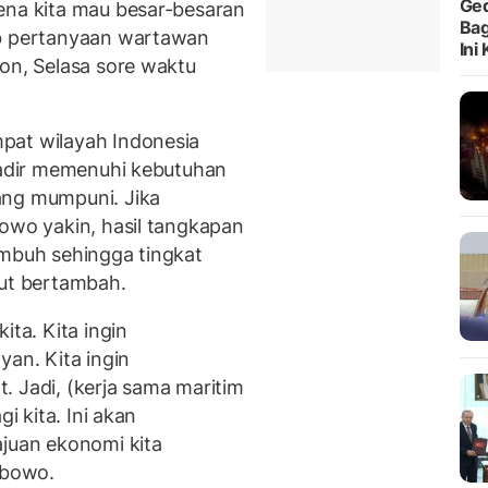
Ged
ena kita mau besar-besaran
Bag
ab pertanyaan wartawan
Ini
don, Selasa sore waktu
pat wilayah Indonesia
 hadir memenuhi kebutuhan
ang mumpuni. Jika
bowo yakin, hasil tangkapan
umbuh sehingga tingkat
rut bertambah.
ita. Kita ingin
yan. Kita ingin
. Jadi, (kerja sama maritim
i kita. Ini akan
uan ekonomi kita
abowo.