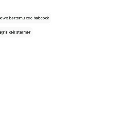
bowo bertemu ceo babcock
gris keir starmer