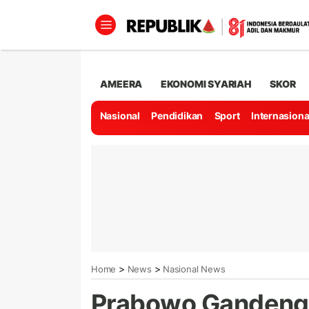
AMEERA
EKONOMI SYARIAH
SKOR
Nasional
Pendidikan
Sport
Internasiona
>
>
Home
News
Nasional News
Prabowo Gandeng 