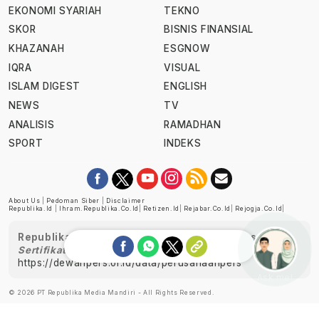
EKONOMI SYARIAH
TEKNO
SKOR
BISNIS FINANSIAL
KHAZANAH
ESGNOW
IQRA
VISUAL
ISLAM DIGEST
ENGLISH
NEWS
TV
ANALISIS
RAMADHAN
SPORT
INDEKS
About Us
|
Pedoman Siber
|
Disclaimer
Republika.id
|
Ihram.republika.co.id
|
Retizen.id
|
Rejabar.co.id
|
Rejogja.co.id
|
Republika telah diverifikasi oleh Dewan Pers
Sertifikat Nomor 1058/DP-Verifikasi/K/XII/2022
https://dewanpers.or.id/data/perusahaanpers
Ask me!
© 2026 PT Republika Media Mandiri - All Rights Reserved.