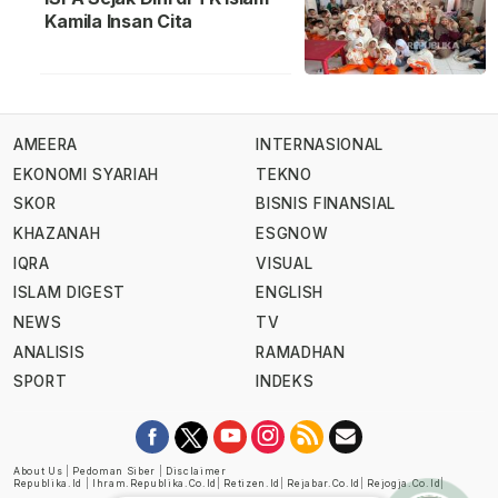
Kamila Insan Cita
AMEERA
INTERNASIONAL
EKONOMI SYARIAH
TEKNO
SKOR
BISNIS FINANSIAL
KHAZANAH
ESGNOW
IQRA
VISUAL
ISLAM DIGEST
ENGLISH
NEWS
TV
ANALISIS
RAMADHAN
SPORT
INDEKS
About Us
|
Pedoman Siber
|
Disclaimer
Republika.id
|
Ihram.republika.co.id
|
Retizen.id
|
Rejabar.co.id
|
Rejogja.co.id
|