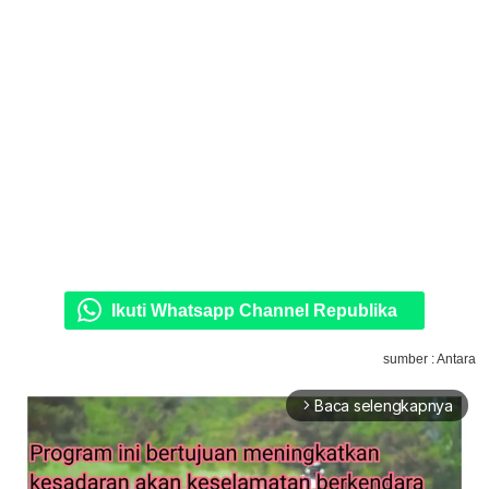
Ikuti Whatsapp Channel Republika
sumber : Antara
Baca selengkapnya
arrow_forward_ios