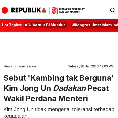
Hot Topics:
#Gubernur BI Mundur
#Kongres Umat Islam In
News
Internasional
Selasa , 20 Jan 2026, 12:00 WIB
Sebut 'Kambing tak Berguna'
Kim Jong Un
Dadakan
Pecat
Wakil Perdana Menteri
Kim Jong Un tidak mengenal toleransi terhadap
kegagalan.