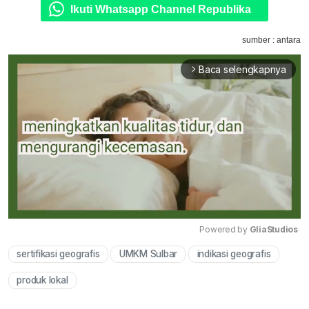
Ikuti Whatsapp Channel Republika
sumber : antara
Baca selengkapnya
arrow_forward_ios
Powered by 
GliaStudios
sertifikasi geografis
UMKM Sulbar
indikasi geografis
Mute
produk lokal