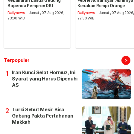
Kebakaran Landa Gedung
Febrie Adriansyah Akhirnya
Bapenda Pemprov DKI
Kenakan Rompi Orange
Dailynews
- Jumat , 07 Aug 2026,
Dailynews
- Jumat , 07 Aug 2026
23:00 WIB
22:30 WIB
>
Terpopuler
Iran Kunci Selat Hormuz, Ini
1
Syarat yang Harus Dipenuhi
AS
Turki Sebut Mesir Bisa
2
Gabung Pakta Pertahanan
Makkah