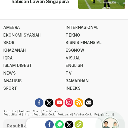
habisan Lawan Singapura
AMEERA
INTERNASIONAL
EKONOMI SYARIAH
TEKNO
SKOR
BISNIS FINANSIAL
KHAZANAH
ESGNOW
IQRA
VISUAL
ISLAM DIGEST
ENGLISH
NEWS
TV
ANALISIS
RAMADHAN
SPORT
INDEKS
About Us
|
Pedoman Siber
|
Disclaimer
Republika.id
|
Ihram.republika.co.id
|
Retizen.id
|
Rejabar.co.id
|
Rejogja.co.id
|
Republika telah diverifikasi oleh Dewan Pers