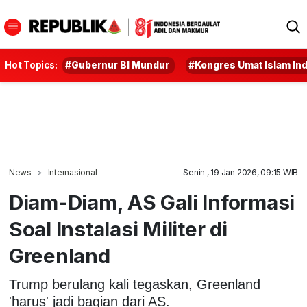
Hot Topics:
#Gubernur BI Mundur
#Kongres Umat Islam In
News
Internasional
Senin , 19 Jan 2026, 09:15 WIB
Diam-Diam, AS Gali Informasi
Soal Instalasi Militer di
Greenland
Trump berulang kali tegaskan, Greenland
'harus' jadi bagian dari AS.