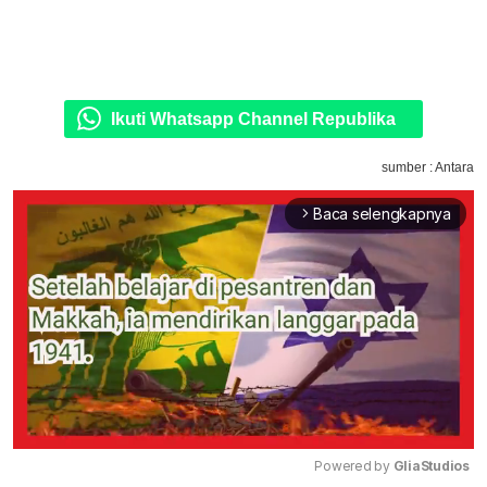
Ikuti Whatsapp Channel Republika
sumber : Antara
Baca selengkapnya
arrow_forward_ios
Powered by 
GliaStudios