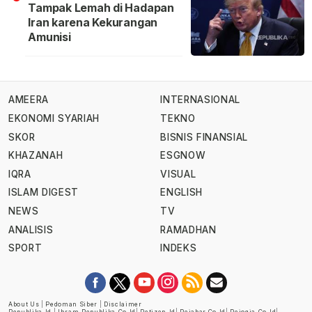
Tampak Lemah di Hadapan
Iran karena Kekurangan
Amunisi
AMEERA
INTERNASIONAL
EKONOMI SYARIAH
TEKNO
SKOR
BISNIS FINANSIAL
KHAZANAH
ESGNOW
IQRA
VISUAL
ISLAM DIGEST
ENGLISH
NEWS
TV
ANALISIS
RAMADHAN
SPORT
INDEKS
About Us
|
Pedoman Siber
|
Disclaimer