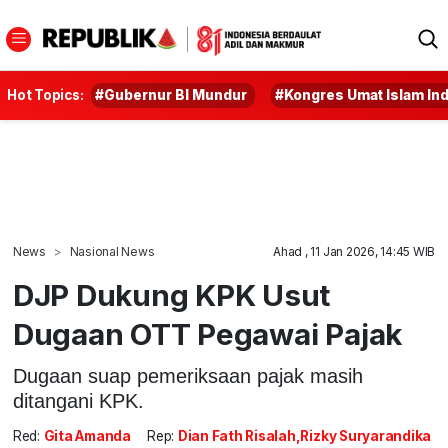
Hot Topics:
#Gubernur BI Mundur
#Kongres Umat Islam In
News
Nasional News
Ahad , 11 Jan 2026, 14:45 WIB
DJP Dukung KPK Usut
Dugaan OTT Pegawai Pajak
Dugaan suap pemeriksaan pajak masih
ditangani KPK.
Red:
Gita Amanda
Rep:
Dian Fath Risalah,Rizky Suryarandika