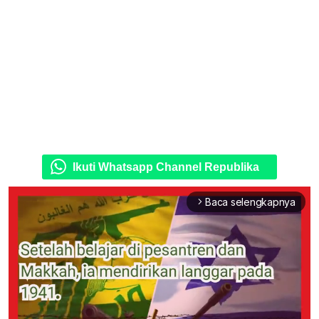
Ikuti Whatsapp Channel Republika
Baca selengkapnya
arrow_forward_ios