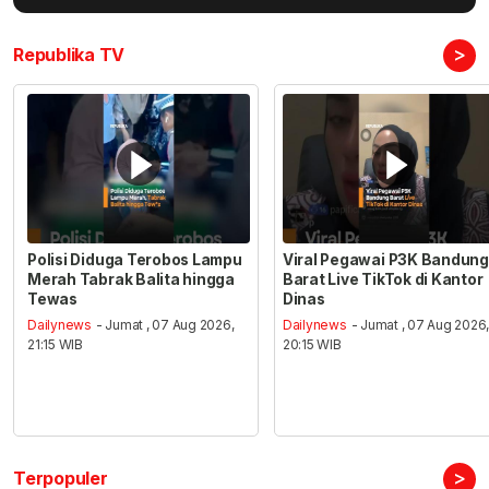
>
Republika TV
Polisi Diduga Terobos Lampu
Viral Pegawai P3K Bandung
Merah Tabrak Balita hingga
Barat Live TikTok di Kantor
Tewas
Dinas
Dailynews
- Jumat , 07 Aug 2026,
Dailynews
- Jumat , 07 Aug 2026
21:15 WIB
20:15 WIB
>
Terpopuler