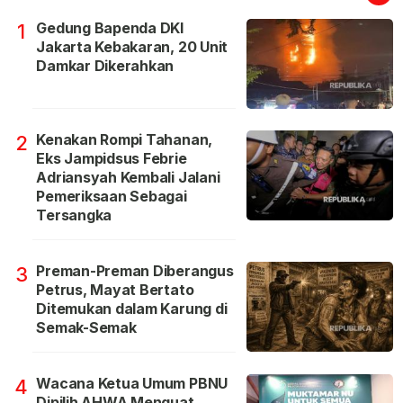
Gedung Bapenda DKI
1
Jakarta Kebakaran, 20 Unit
Damkar Dikerahkan
Kenakan Rompi Tahanan,
2
Eks Jampidsus Febrie
Adriansyah Kembali Jalani
Pemeriksaan Sebagai
Tersangka
Preman-Preman Diberangus
3
Petrus, Mayat Bertato
Ditemukan dalam Karung di
Semak-Semak
Wacana Ketua Umum PBNU
4
Dipilih AHWA Menguat,