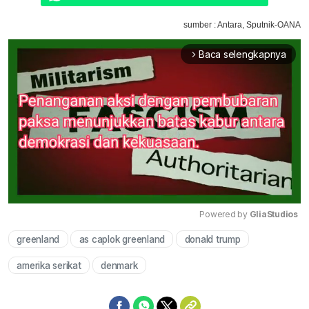
sumber : Antara, Sputnik-OANA
Baca selengkapnya
arrow_forward_ios
Powered by 
GliaStudios
greenland
as caplok greenland
donald trump
Mute
amerika serikat
denmark