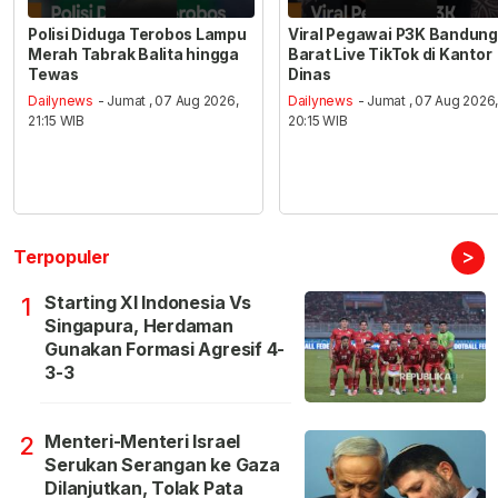
Polisi Diduga Terobos Lampu
Viral Pegawai P3K Bandung
Merah Tabrak Balita hingga
Barat Live TikTok di Kantor
Tewas
Dinas
Dailynews
- Jumat , 07 Aug 2026,
Dailynews
- Jumat , 07 Aug 2026
21:15 WIB
20:15 WIB
>
Terpopuler
Starting XI Indonesia Vs
1
Singapura, Herdaman
Gunakan Formasi Agresif 4-
3-3
Menteri-Menteri Israel
2
Serukan Serangan ke Gaza
Dilanjutkan, Tolak Pata