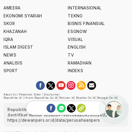
AMEERA
INTERNASIONAL
EKONOMI SYARIAH
TEKNO
SKOR
BISNIS FINANSIAL
KHAZANAH
ESGNOW
IQRA
VISUAL
ISLAM DIGEST
ENGLISH
NEWS
TV
ANALISIS
RAMADHAN
SPORT
INDEKS
About Us
|
Pedoman Siber
|
Disclaimer
Republika.id
|
Ihram.republika.co.id
|
Retizen.id
|
Rejabar.co.id
|
Rejogja.co.id
|
Republika telah diverifikasi oleh Dewan Pers
Sertifikat Nomor 1058/DP-Verifikasi/K/XII/2022
https://dewanpers.or.id/data/perusahaanpers
Ask me!