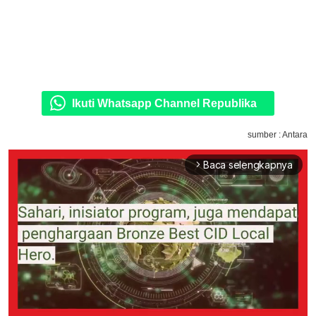
Ikuti Whatsapp Channel Republika
sumber : Antara
Baca selengkapnya
arrow_forward_ios