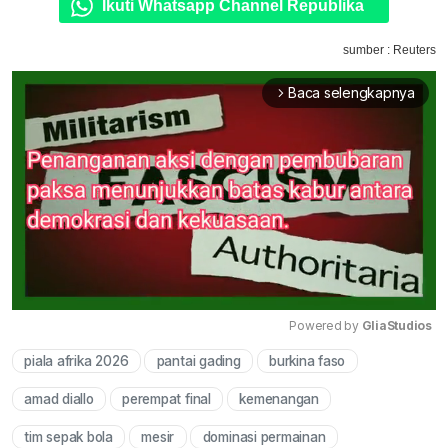
Ikuti Whatsapp Channel Republika
sumber : Reuters
Baca selengkapnya
arrow_forward_ios
Powered by 
GliaStudios
piala afrika 2026
pantai gading
burkina faso
Mute
amad diallo
perempat final
kemenangan
tim sepak bola
mesir
dominasi permainan