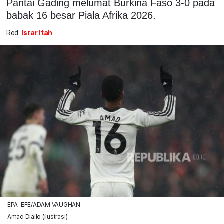
Pantai Gading melumat Burkina Faso 3-0 pada
babak 16 besar Piala Afrika 2026.
Red:
Israr Itah
EPA-EFE/ADAM VAUGHAN
Amad Diallo (ilustrasi)