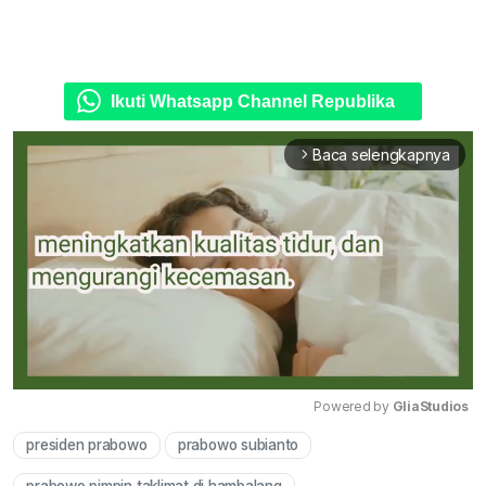
Ikuti Whatsapp Channel Republika
Baca selengkapnya
arrow_forward_ios
Powered by 
GliaStudios
presiden prabowo
prabowo subianto
Mute