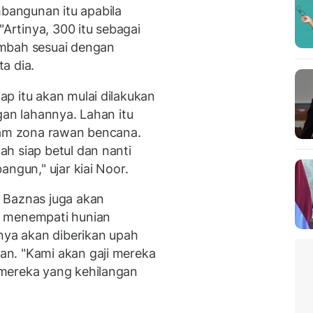
angunan itu apabila
"Artinya, 300 itu sebagai
ambah sesuai dengan
a dia.
p itu akan mulai dilakukan
gan lahannya. Lahan itu
lam zona rawan bencana.
h siap betul dan nanti
angun," ujar kiai Noor.
 Baznas juga akan
n menempati hunian
unya akan diberikan upah
n. "Kami akan gaji mereka
mereka yang kehilangan