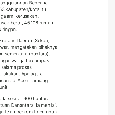
nanggulangan Bencana
3 kabupaten/kota itu
galami kerusakan.
usak berat, 45.106 rumah
 ringan.
kretaris Daerah (Sekda)
nwar, mengatakan pihaknya
an sementara (huntara).
ng agar warga terdampak
k selama proses
lakukan. Apalagi, ia
encana di Aceh Tamiang
unit.
ada sekitar 600 huntara
tuan Danantara. Ia menilai,
ga telah berkomitmen untuk