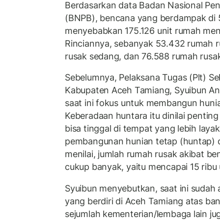
Berdasarkan data Badan Nasional Pe
(BNPB), bencana yang berdampak di 5
menyebabkan 175.126 unit rumah men
Rinciannya, sebanyak 53.432 rumah r
rusak sedang, dan 76.588 rumah rusak
Sebelumnya, Pelaksana Tugas (Plt) Se
Kabupaten Aceh Tamiang, Syuibun A
saat ini fokus untuk membangun huni
Keberadaan huntara itu dinilai penti
bisa tinggal di tempat yang lebih laya
pembangunan hunian tetap (huntap) di
menilai, jumlah rumah rusak akibat b
cukup banyak, yaitu mencapai 15 ribu 
Syuibun menyebutkan, saat ini sudah 
yang berdiri di Aceh Tamiang atas ban
sejumlah kementerian/lembaga lain ju