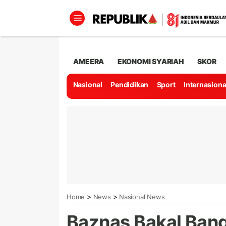
AMEERA
EKONOMI SYARIAH
SKOR
Nasional
Pendidikan
Sport
Internasiona
>
>
Home
News
Nasional News
Baznas Bakal Ban