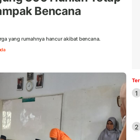
dampak Bencana
arga yang rumahnya hancur akibat bencana.
uda
Ter
1
2