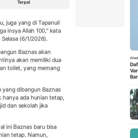
Terpal
, juga yang di Tapanuli
ga insya Allah 100," kata
 Selasa (6/1/2026).
ibangun Baznas akan
Ahad
ntinya akan memiliki dua
Daf
dan toilet, yang memang
Var
Ba
p yang dibangun Baznas
k hanya ada hunian tetap,
id dan sekolah jika
l ini Baznas baru bisa
ian tetap. Namun,