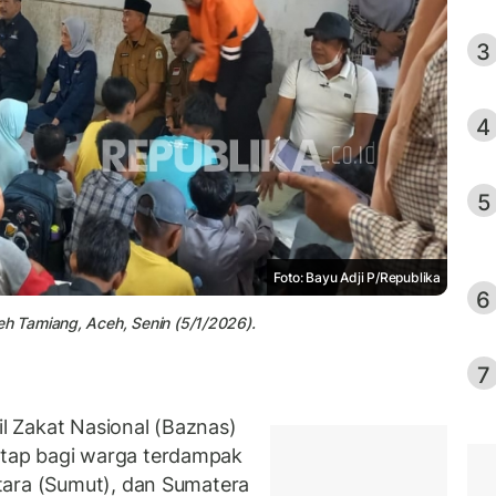
3
4
5
Foto: Bayu Adji P/Republika
6
 Tamiang, Aceh, Senin (5/1/2026).
7
 Zakat Nasional (Baznas)
tap bagi warga terdampak
tara (Sumut), dan Sumatera