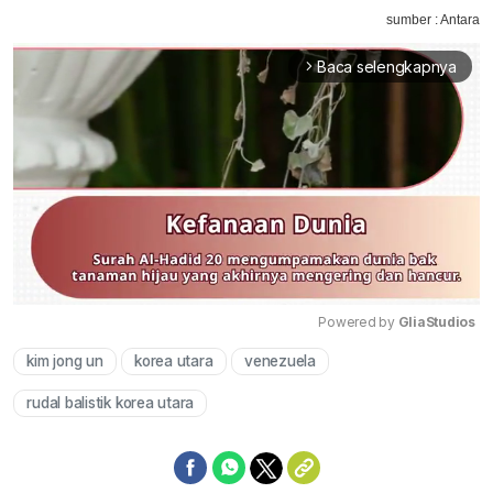
sumber : Antara
Baca selengkapnya
arrow_forward_ios
Powered by 
GliaStudios
kim jong un
korea utara
venezuela
Mute
rudal balistik korea utara