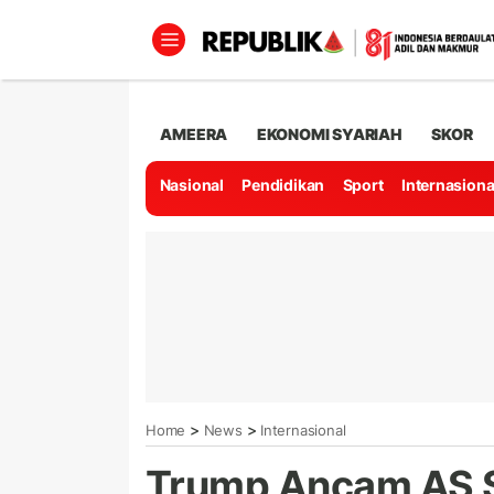
AMEERA
EKONOMI SYARIAH
SKOR
Nasional
Pendidikan
Sport
Internasiona
>
>
Home
News
Internasional
Trump Ancam AS S