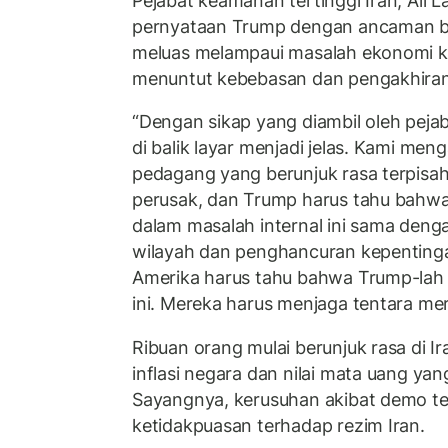
Pejabat keamanan tertinggi Iran, Ali L
pernyataan Trump dengan ancaman bal
meluas melampaui masalah ekonomi 
menuntut kebebasan dan pengakhiran
“Dengan sikap yang diambil oleh pejaba
di balik layar menjadi jelas. Kami men
pedagang yang berunjuk rasa terpisa
perusak, dan Trump harus tahu bahw
dalam masalah internal ini sama deng
wilayah dan penghancuran kepenting
Amerika harus tahu bahwa Trump-lah
ini. Mereka harus menjaga tentara merek
Ribuan orang mulai berunjuk rasa di Ira
inflasi negara dan nilai mata uang ya
Sayangnya, kerusuhan akibat demo te
ketidakpuasan terhadap rezim Iran.