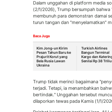
Dalam unggahan di platform media so
(2/1/2026), Trump bersumpah bahwa "
membunuh para demonstran damai sec
turun tangan dan "menyelamatkan" m
Baca Juga
Kim Jong-un Kirim
Turkish Airlines
Pesan Tahun Baru ke
Bangun Terminal
Prajurit Korut yang
Kargo dan Katerin
Bela Rusia Lawan
Senilai Rp 38 Trili
Ukraina
Trump tidak merinci bagaimana "peny
terjadi. Tetapi, ia menambahkan bahwa
bertindak." Unggahan tersebut muncu
dilaporkan tewas pada Kamis (1/1/2026