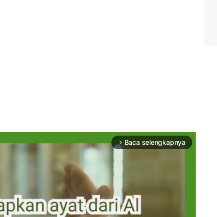
Baca selengkapnya
arrow_forward_ios