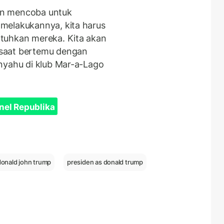
an mencoba untuk
melakukannya, kita harus
tuhkan mereka. Kita akan
saat bertemu dengan
nyahu di klub Mar-a-Lago
nel Republika
donald john trump
presiden as donald trump