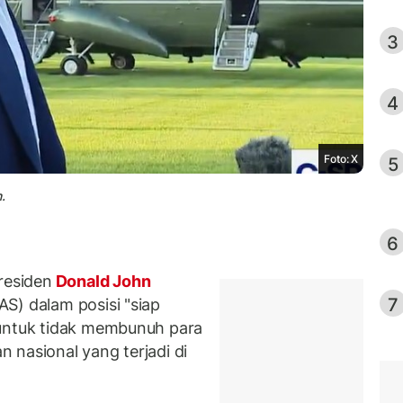
3
4
Foto: X
5
.
6
residen
Donald John
7
S) dalam posisi "siap
 untuk tidak membunuh para
 nasional yang terjadi di