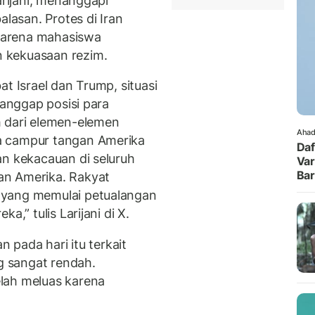
arijani, menanggapi
asan. Protes di Iran
karena mahasiswa
 kekuasaan rezim.
t Israel dan Trump, situasi
ganggap posisi para
h dari elemen-elemen
Ahad
a campur tangan Amerika
Daf
an kekacauan di seluruh
Var
Ba
an Amerika. Rakyat
 yang memulai petualangan
a,” tulis Larijani di X.
n pada hari itu terkait
ng sangat rendah.
lah meluas karena