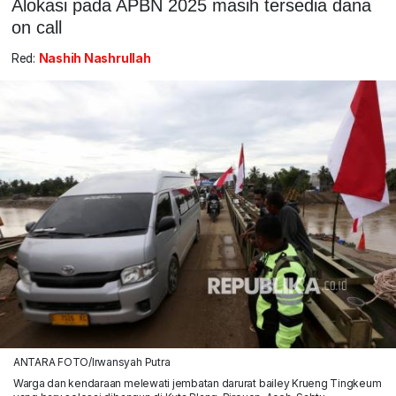
Alokasi pada APBN 2025 masih tersedia dana
on call
Red:
Nashih Nashrullah
ANTARA FOTO/Irwansyah Putra
Warga dan kendaraan melewati jembatan darurat bailey Krueng Tingkeum