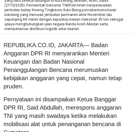
yang baru selesai dibangun di Kuta Blang, Bireuen, Aceh, Sabtu
(27/12/2025). Pemerintah bersama TNI/Polri telah menyelesaikan
jembatan bailey Krueng Tingkeum, Kuta Blang pascabencana banjir
bandang yang merusak jembatan permanen akhir November lalu
sepanjang 66 meter dengan kapasitas beban maksimal 30 ton sebagai
upaya menghubungkan jalan negara Banda Aceh-Medan serta
memperlancar distribusi logistik antar daerah.
REPUBLIKA.CO.ID, JAKARTA— Badan
Anggaran DPR RI menyarankan Menteri
Keuangan dan Badan Nasional
Penanggulangan Bencana merumuskan
kebijakan anggaran yang cepat, namun tetap
pruden.
Pernyataan ini disampaikan Ketua Banggar
DPR RI, Said Abdullah, merespons anggaran
TNI yang masih swadaya ketika melakukan
mobilisasi alat untuk penanganan bencana di