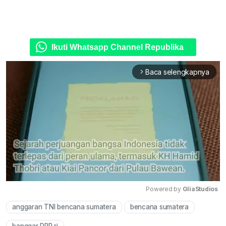
Ikuti Whatsapp Channel Republika
Baca selengkapnya
arrow_forward_ios
Powered by 
GliaStudios
anggaran TNI bencana sumatera
bencana sumatera
Mute