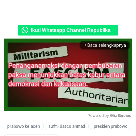
Ikuti Whatsapp Channel Republika
Baca selengkapnya
arrow_forward_ios
Powered by 
GliaStudios
prabowo ke aceh
sufmi dasco ahmad
presiden prabowo
Mute