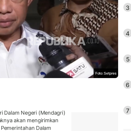
3
4
5
Foto: Setpres
6
7
i Dalam Negeri (Mendagri)
haknya akan mengirimkan
ut Pemerintahan Dalam