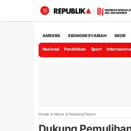
AMEERA
EKONOMI SYARIAH
SKOR
Nasional
Pendidikan
Sport
Internasiona
>
>
Home
News
Nasional News
Dukung Pemulihan