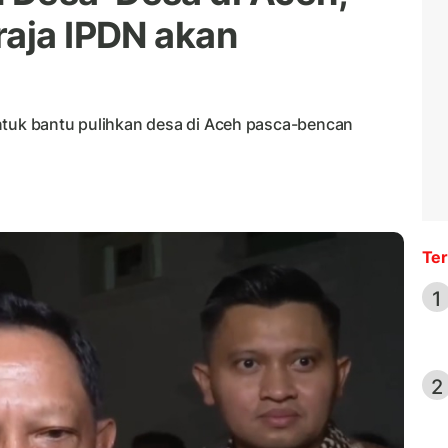
raja IPDN akan
ntuk bantu pulihkan desa di Aceh pasca-bencan
Ter
1
2