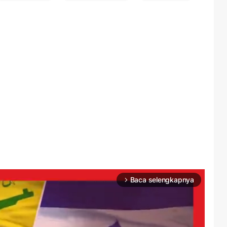
Baca selengkapnya
arrow_forward_ios