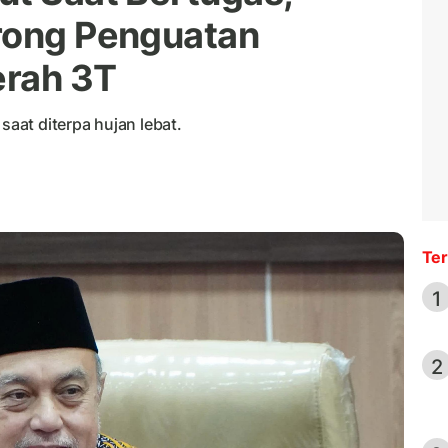
rong Penguatan
rah 3T
aat diterpa hujan lebat.
Ter
1
2