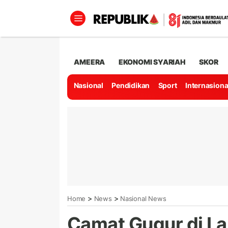
AMEERA
EKONOMI SYARIAH
SKOR
Nasional
Pendidikan
Sport
Internasiona
>
>
Home
News
Nasional News
Camat Gugur di La