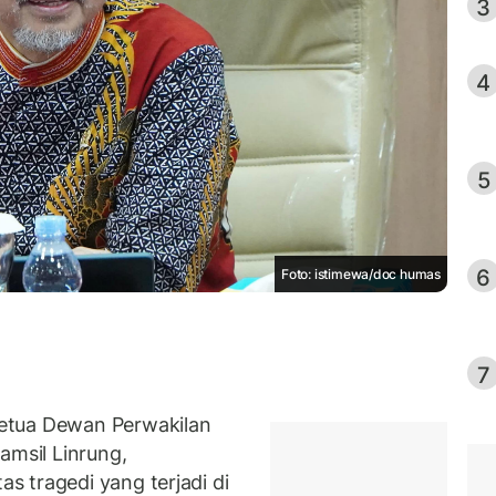
3
4
5
6
Foto: istimewa/doc humas
7
etua Dewan Perwakilan
amsil Linrung,
 tragedi yang terjadi di