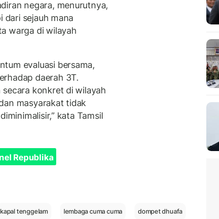
adiran negara, menurutnya,
pi dari sejauh mana
a warga di wilayah
ntum evaluasi bersama,
erhadap daerah 3T.
 secara konkret di wilayah
 dan masyarakat tidak
iminimalisir,” kata Tamsil
nel Republika
kapal tenggelam
lembaga cuma cuma
dompet dhuafa