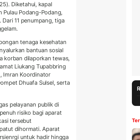
25). Diketahui, kapal
ran Pulau Podang-Podang,
 Dari 11 penumpang, tiga
ggelam.
bongan tenaga kesehatan
yalurkan bantuan sosial
ga korban dilaporkan tewas,
Camat Liukang Tupabbring
 Imran Koordinator
pet Dhuafa Sulsel, serta
as pelayanan publik di
enuh risiko bagi aparat
Ter
asi tersebut
atut dihormati. Aparat
sienrgi untuk hadir hingga