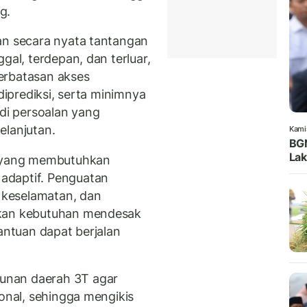
g.
an secara nyata tantangan
gal, terdepan, dan terluar,
erbatasan akses
 diprediksi, serta minimnya
adi persoalan yang
elanjutan.
Kami
BGN
Lak
s yang membutuhkan
adaptif. Penguatan
a keselamatan, dan
akan kebutuhan mendesak
bantuan dapat berjalan
unan daerah 3T agar
ional, sehingga mengikis