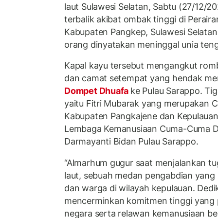
laut Sulawesi Selatan, Sabtu (27/12/20
terbalik akibat ombak tinggi di Perai
Kabupaten Pangkep, Sulawesi Selatan.
orang dinyatakan meninggal unia ten
Kapal kayu tersebut mengangkut rom
dan camat setempat yang hendak men
Dompet Dhuafa
ke Pulau Sarappo. Ti
yaitu Fitri Mubarak yang merupakan 
Kabupaten Pangkajene dan Kepulauan,
Lembaga Kemanusiaan Cuma-Cuma Dom
Darmayanti Bidan Pulau Sarappo.
“Almarhum gugur saat menjalankan tug
laut, sebuah medan pengabdian yang p
dan warga di wilayah kepulauan. Dedik
mencerminkan komitmen tinggi yang p
negara serta relawan kemanusiaan ber