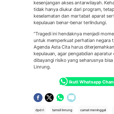
kesenjangan akses antarwilayah. Keh
tidak hanya diukur dari program, teta
keselamatan dan martabat aparat sert
kepulauan benar-benar terlindungi.
“Tragedi ini hendaknya menjadi mome
untuk memperkuat perhatian negara t
Agenda Asta Cita harus diterjemahkan
kepulauan, agar pengabdian aparatur
dibayangi risiko yang seharusnya bisa d
Linrung.
Ikuti Whatsapp Chan
dpd ri
tamsil linrung
camat meninggal