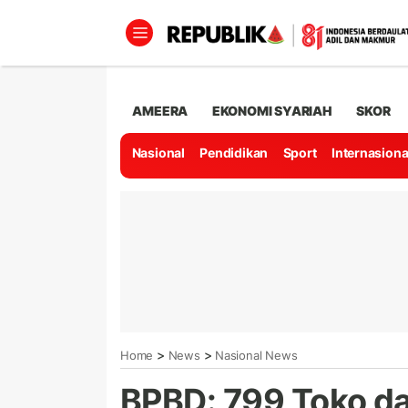
AMEERA
EKONOMI SYARIAH
SKOR
Nasional
Pendidikan
Sport
Internasiona
>
>
Home
News
Nasional News
BPBD: 799 Toko da