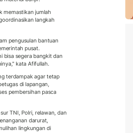
k memastikan jumlah
ngoordinasikan langkah
alam pengusulan bantuan
merintah pusat.
ni bisa segera bangkit dan
ya," kata Afifullah.
ng terdampak agar tetap
petugas di lapangan,
oses pembersihan pasca
ur TNI, Polri, relawan, dan
enanganan darurat,
mulihan lingkungan di