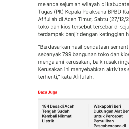
melanda sejumlah wilayah di kabupate
Tugas (Plt) Kepala Pelaksana BPBD K
Afifullah di Aceh Timur, Sabtu (27/12
toko dan kios tersebut tersebar di s
terdampak banjir dengan ketinggian hi
"Berdasarkan hasil pendataan sementa
sebanyak 799 bangunan toko dan kio
mengalami kerusakan, baik rusak ring
Kerusakan ini menyebabkan aktivitas
terhenti," kata Afifullah.
Baca Juga
184 Desa di Aceh
Wakapolri Beri
Tengah Sudah
Dukungan Alat Ber
Kembali Nikmati
untuk Percepat
Listrik
Pemulihan
Pascabencana di