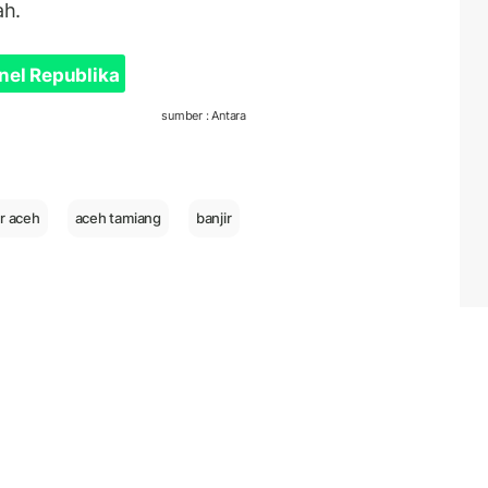
ah.
nel Republika
sumber : Antara
r aceh
aceh tamiang
banjir