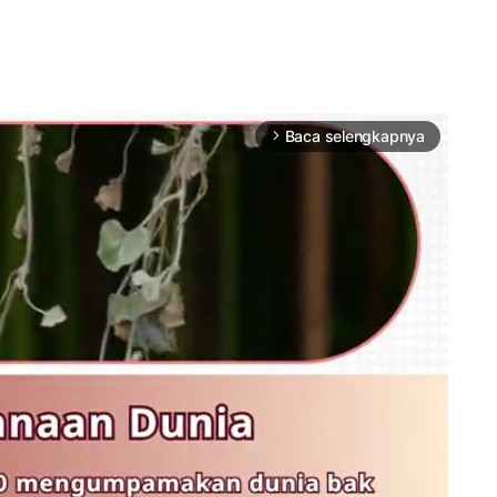
Baca selengkapnya
arrow_forward_ios