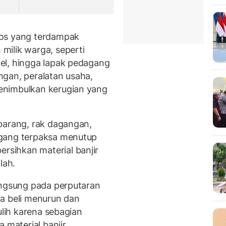
ios yang terdampak
milik warga, seperti
el, hingga lapak pedagang
gan, peralatan usaha,
enimbulkan kerugian yang
barang, rak dagangan,
agang terpaksa menutup
sihkan material banjir
lah.
angsung pada perputaran
a beli menurun dan
ulih karena sebagian
 material banjir.