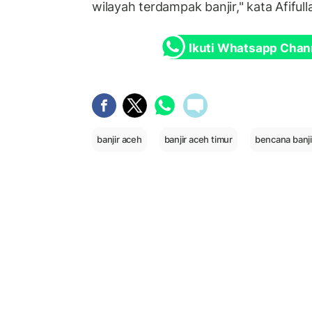
wilayah terdampak banjir," kata Afifull
Ikuti Whatsapp Chan
banjir aceh
banjir aceh timur
bencana banji