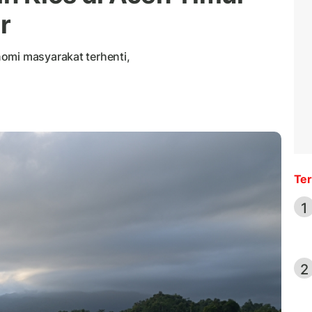
r
omi masyarakat terhenti,
Ter
1
2