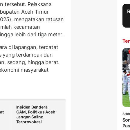
n tersebut. Pelaksana
abupaten Aceh Timur
/2025), mengatakan ratusan
ejumlah kecamatan
ngga lebih dari tiga meter.
Ter
ra di lapangan, tercatat
s yang terdampak dan
an, sedang, hingga berat.
 ekonomi masyarakat
Insiden Bendera
at
GAM, Politikus Aceh:
Sabt
Jangan Saling
Son
Terprovokasi
Pas