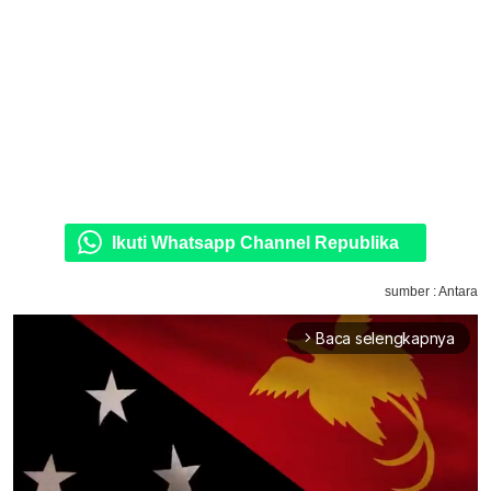
Ikuti Whatsapp Channel Republika
sumber : Antara
Baca selengkapnya
arrow_forward_ios