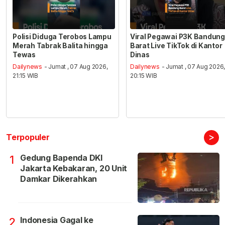
Polisi Diduga Terobos Lampu
Viral Pegawai P3K Bandung
Merah Tabrak Balita hingga
Barat Live TikTok di Kantor
Tewas
Dinas
Dailynews
- Jumat , 07 Aug 2026,
Dailynews
- Jumat , 07 Aug 2026
21:15 WIB
20:15 WIB
>
Terpopuler
Gedung Bapenda DKI
1
Jakarta Kebakaran, 20 Unit
Damkar Dikerahkan
Indonesia Gagal ke
2