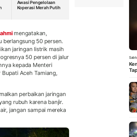
Awasi Pengelolaan
n
Koperasi Merah Putih
Pahmi
mengatakan,
u berlangsung 50 persen.
kan jaringan listrik masih
ogresnya 50 persen di jalur
Sabt
Kem
annya kepada Menteri
Tap
r Bupati Aceh Tamiang,
alkan perbaikan jaringan
yang rubuh karena banjir.
air, jangan sampai mereka