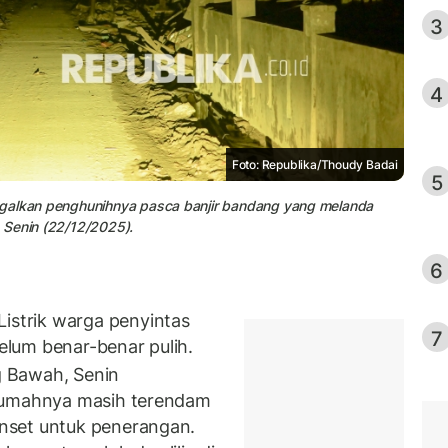
3
4
Foto: Republika/Thoudy Badai
5
ggalkan penghunihnya pasca banjir bandang yang melanda
 Senin (22/12/2025).
6
strik warga penyintas
7
lum benar-benar pulih.
g Bawah, Senin
rumahnya masih terendam
nset untuk penerangan.