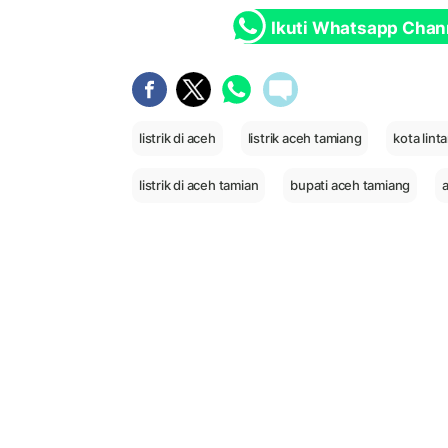
Ikuti Whatsapp Chan
listrik di aceh
listrik aceh tamiang
kota lin
listrik di aceh tamian
bupati aceh tamiang