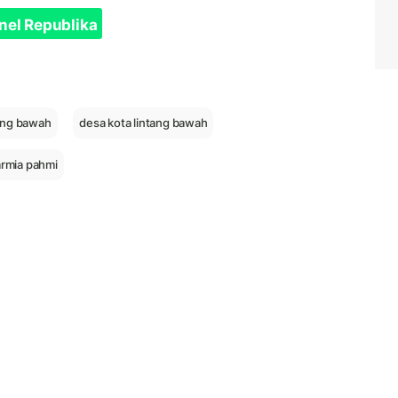
nel Republika
tang bawah
desa kota lintang bawah
armia pahmi