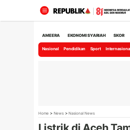
AMEERA
EKONOMI SYARIAH
SKOR
Nasional
Pendidikan
Sport
Internasiona
>
>
Home
News
Nasional News
Listrik di Aceh Ta