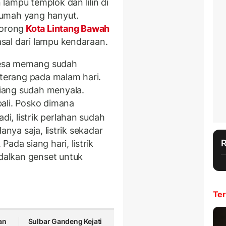
lampu templok dan lilin di
rumah yang hanyut.
lorong
Kota Lintang Bawah
sal dari lampu kendaraan.
 desa memang sudah
 terang pada malam hari.
iang sudah menyala.
ali. Posko dimana
i, listrik perlahan sudah
anya saja, listrik sekadar
ada siang hari, listrik
alkan genset untuk
Ter
an
Sulbar Gandeng Kejati