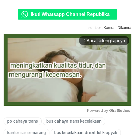
Ikuti Whatsapp Channel Republika
sumber : Kamran Dikamra
Baca selengkapnya
arrow_forward_ios
Powered by 
GliaStudios
po cahaya trans
bus cahaya trans kecelakaan
Mute
kantor sar semarang
bus kecelakaan di exit tol krapyak