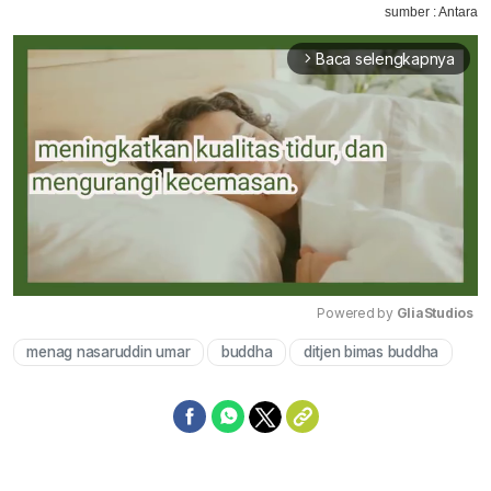
sumber : Antara
Baca selengkapnya
arrow_forward_ios
Powered by 
GliaStudios
menag nasaruddin umar
buddha
ditjen bimas buddha
Mute