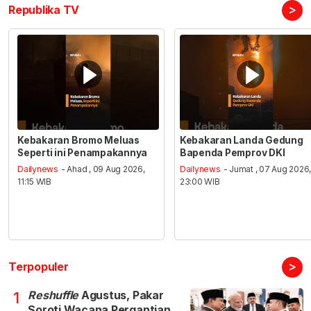
>
Republika TV
Kebakaran Bromo Meluas
Kebakaran Landa Gedung
Seperti ini Penampakannya
Bapenda Pemprov DKI
Dailynews
- Ahad , 09 Aug 2026,
Dailynews
- Jumat , 07 Aug 2026
11:15 WIB
23:00 WIB
>
Terpopuler
Reshuffle
Agustus, Pakar
1
Soroti Wacana Pergantian