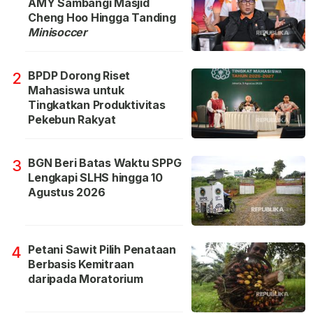
AMY Sambangi Masjid
Cheng Hoo Hingga Tanding
Minisoccer
BPDP Dorong Riset
2
Mahasiswa untuk
Tingkatkan Produktivitas
Pekebun Rakyat
BGN Beri Batas Waktu SPPG
3
Lengkapi SLHS hingga 10
Agustus 2026
Petani Sawit Pilih Penataan
4
Berbasis Kemitraan
daripada Moratorium