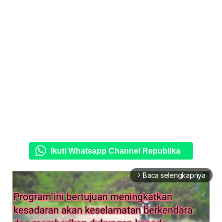
Ikuti Whatsapp Channel Republika
Baca selengkapnya
arrow_forward_ios