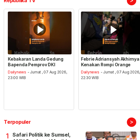
>
Republika TV
Kebakaran Landa Gedung
Febrie Adriansyah Akhirnya
Bapenda Pemprov DKI
Kenakan Rompi Orange
Dailynews
- Jumat , 07 Aug 2026,
Dailynews
- Jumat , 07 Aug 2026
23:00 WIB
22:30 WIB
>
Terpopuler
Safari Politik ke Sumsel,
1