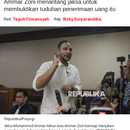
Ammar Zoni menantang jaksa untuk
membuktikan tuduhan penerimaan uang itu
Red:
Teguh Firmansyah
Rep:
Rizky Suryarandika,
Republika/Prayogi
Aktor Muhammad Ammar Akbar atau Ammar Zoni bersiap menjalani