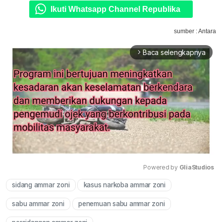
Ikuti Whatsapp Channel Republika
sumber : Antara
Baca selengkapnya
arrow_forward_ios
Powered by 
GliaStudios
sidang ammar zoni
kasus narkoba ammar zoni
Mute
sabu ammar zoni
penemuan sabu ammar zoni