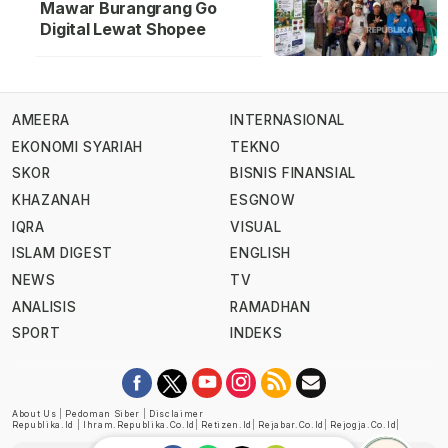
Mawar Burangrang Go
Digital Lewat Shopee
AMEERA
INTERNASIONAL
EKONOMI SYARIAH
TEKNO
SKOR
BISNIS FINANSIAL
KHAZANAH
ESGNOW
IQRA
VISUAL
ISLAM DIGEST
ENGLISH
NEWS
TV
ANALISIS
RAMADHAN
SPORT
INDEKS
About Us
|
Pedoman Siber
|
Disclaimer
Republika.id
|
Ihram.republika.co.id
|
Retizen.id
|
Rejabar.co.id
|
Rejogja.co.id
|