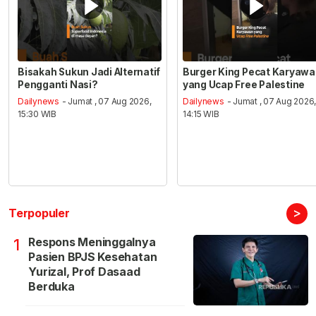
Bisakah Sukun Jadi Alternatif
Burger King Pecat Karyaw
Pengganti Nasi?
yang Ucap Free Palestine
Dailynews
- Jumat , 07 Aug 2026,
Dailynews
- Jumat , 07 Aug 2026
15:30 WIB
14:15 WIB
>
Terpopuler
Respons Meninggalnya
1
Pasien BPJS Kesehatan
Yurizal, Prof Dasaad
Berduka