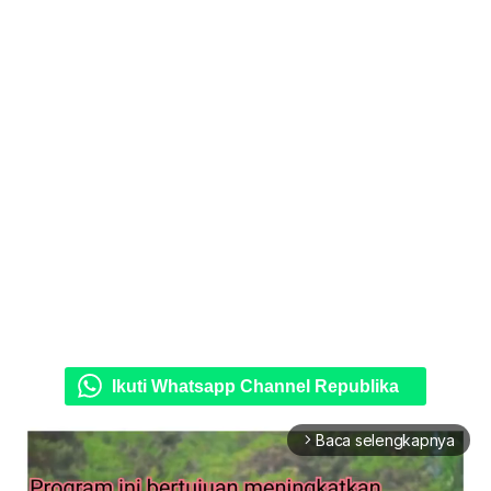
Ikuti Whatsapp Channel Republika
Baca selengkapnya
arrow_forward_ios