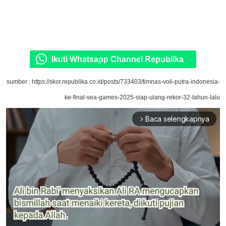
Ikuti Whatsapp Channel Republika
sumber : https://skor.republika.co.id/posts/733403/timnas-voli-putra-indonesia-
ke-final-sea-games-2025-siap-ulang-rekor-32-tahun-lalu
Baca selengkapnya
arrow_forward_ios