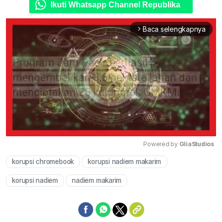
Ikuti Whatsapp Channel Republika
Baca selengkapnya
arrow_forward_ios
Powered by 
GliaStudios
korupsi chromebook
korupsi nadiem makarim
Mute
korupsi nadiem
nadiem makarim