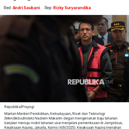
Red:
Andri Saubani
Rep:
Rizky Suryarandika
Republika/Prayogi
Mantan Menteri Pendidikan, Kebudayaan, Riset dan Teknologi
(Mendikbudristek) Nadiem Makarim degan mengenakan baju tahanan
berjalan menuju mobil tahanan usai menjalani pemeriksaan di Jampidsus,
Kejaksaan Agung, Jakarta, Kamis (4/9/2025). Kejaksaan Agung menahan