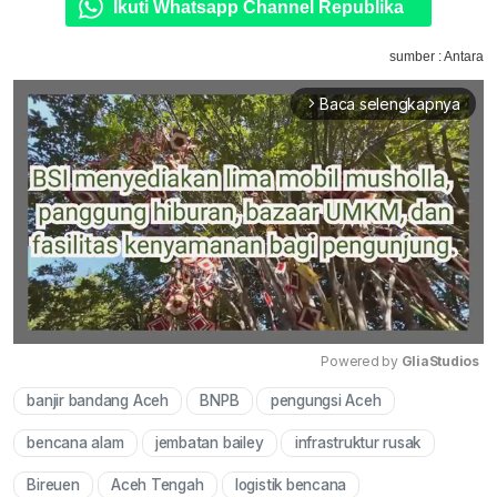
Ikuti Whatsapp Channel Republika
sumber : Antara
Baca selengkapnya
arrow_forward_ios
Powered by 
GliaStudios
banjir bandang Aceh
BNPB
pengungsi Aceh
Mute
bencana alam
jembatan bailey
infrastruktur rusak
Bireuen
Aceh Tengah
logistik bencana