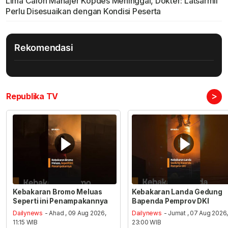
Lima Calon Manajer Kopdes Meninggal, Dokter: Latsarmil
Perlu Disesuaikan dengan Kondisi Peserta
Rekomendasi
>
Republika TV
Kebakaran Bromo Meluas
Kebakaran Landa Gedung
Seperti ini Penampakannya
Bapenda Pemprov DKI
Dailynews
- Ahad , 09 Aug 2026,
Dailynews
- Jumat , 07 Aug 2026
11:15 WIB
23:00 WIB