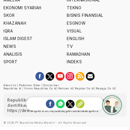
AMEERA
INTERNASIONAL
EKONOMI SYARIAH
TEKNO
SKOR
BISNIS FINANSIAL
KHAZANAH
ESGNOW
IQRA
VISUAL
ISLAM DIGEST
ENGLISH
NEWS
TV
ANALISIS
RAMADHAN
SPORT
INDEKS
About Us
|
Pedoman Siber
|
Disclaimer
Republika.id
|
Ihram.republika.co.id
|
Retizen.id
|
Rejabar.co.id
|
Rejogja.co.id
|
Republika telah diverifikasi oleh Dewan Pers
Sertifikat Nomor 1058/DP-Verifikasi/K/XII/2022
https://dewanpers.or.id/data/perusahaanpers
Ask me!
© 2026 PT Republika Media Mandiri - All Rights Reserved.