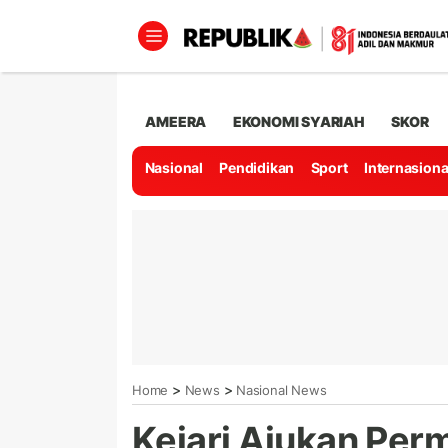
AMEERA
EKONOMI SYARIAH
SKOR
Nasional
Pendidikan
Sport
Internasiona
>
>
Home
News
Nasional News
Kejari Ajukan Pe