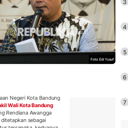
3
4
5
Foto: Edi Yusuf
6
aan Negeri Kota Bandung
7
kil Wali Kota Bandung
ng Rendiana Awangga
h ditetapkan sebagai
atus tersangka, keduanya