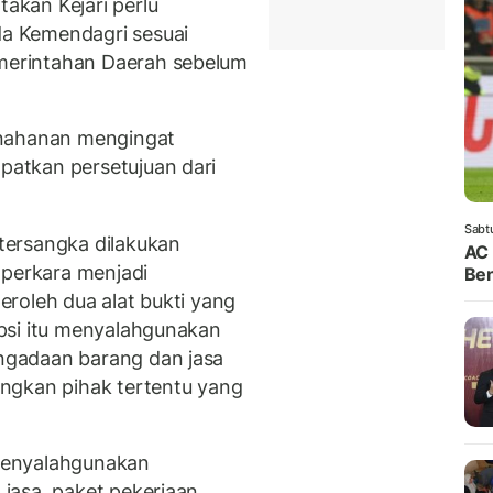
kan Kejari perlu
a Kemendagri sesuai
erintahan Daerah sebelum
enahanan mengingat
atkan persetujuan dari
Sabt
tersangka dilakukan
AC 
 perkara menjadi
Ben
roleh dua alat bukti yang
psi itu menyalahgunakan
gadaan barang dan jasa
ngkan pihak tertentu yang
menyalahgunakan
jasa, paket pekerjaan