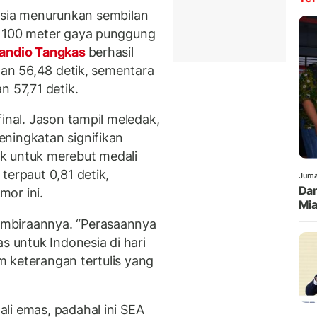
onesia menurunkan sembilan
a 100 meter gaya punggung
mandio Tangkas
berhasil
ngan 56,48 detik, sementara
n 57,71 detik.
final. Jason tampil meledak,
ningkatan signifikan
k untuk merebut medali
terpaut 0,81 detik,
Juma
Dar
or ini.
Mia
mbiraannya. “Perasaannya
untuk Indonesia di hari
 keterangan tertulis yang
li emas, padahal ini SEA