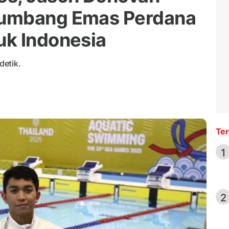
Sumbang Emas Perdana
uk Indonesia
detik.
Ter
1
2