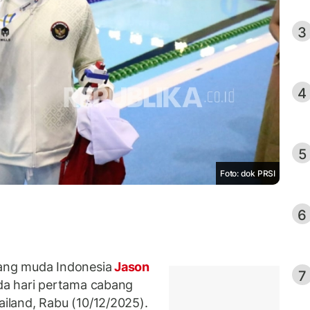
3
4
5
Foto: dok PRSI
6
ang muda Indonesia
Jason
7
da hari pertama cabang
ailand, Rabu (10/12/2025).