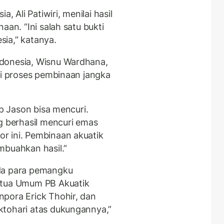
, Ali Patiwiri, menilai hasil
aan. “Ini salah satu bukti
ia,” katanya.
donesia, Wisnu Wardhana,
ri proses pembinaan jangka
ap Jason bisa mencuri.
g berhasil mencuri emas
r ini. Pembinaan akuatik
mbuahkan hasil.”
ada para pemangku
etua Umum PB Akuatik
pora Erick Thohir, dan
ktohari atas dukungannya,”