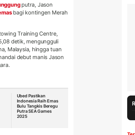
unggung
putra, Jason
 emas
bagi kontingen Merah
owing Training Centre,
,08 detik, mengungguli
ina, Malaysia, hingga tuan
enandai debut manis Jason
ara.
Ubed Pastikan
Indonesia Raih Emas
Bulu Tangkis Beregu
Putra SEA Games
2025
Ter