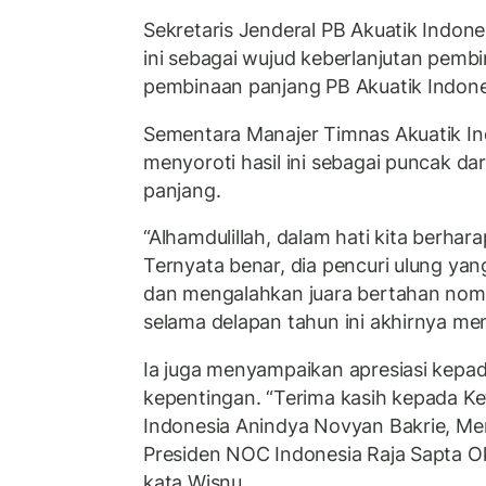
Sekretaris Jenderal PB Akuatik Indonesia
ini sebagai wujud keberlanjutan pembin
pembinaan panjang PB Akuatik Indones
Sementara Manajer Timnas Akuatik In
menyoroti hasil ini sebagai puncak da
panjang.
“Alhamdulillah, dalam hati kita berhar
Ternyata benar, dia pencuri ulung yan
dan mengalahkan juara bertahan nomo
selama delapan tahun ini akhirnya me
Ia juga menyampaikan apresiasi kep
kepentingan. “Terima kasih kepada K
Indonesia Anindya Novyan Bakrie, Men
Presiden NOC Indonesia Raja Sapta O
kata Wisnu.