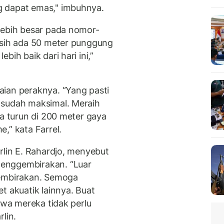
g dapat emas," imbuhnya.
lebih besar pada nomor-
asih ada 50 meter punggung
bih baik dari hari ini,”
ian peraknya. “Yang pasti
 sudah maksimal. Meraih
ya turun di 200 meter gaya
,” kata Farrel.
rlin E. Rahardjo, menyebut
enggembirakan. “Luar
gembirakan. Semoga
t akuatik lainnya. Buat
ahwa mereka tidak perlu
rlin.