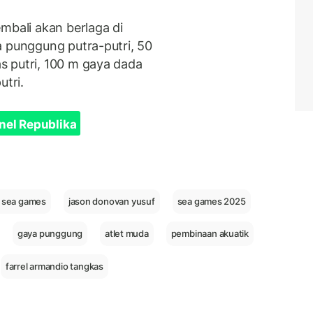
mbali akan berlaga di
a punggung putra-putri, 50
s putri, 100 m gaya dada
utri.
nel Republika
 sea games
jason donovan yusuf
sea games 2025
gaya punggung
atlet muda
pembinaan akuatik
farrel armandio tangkas