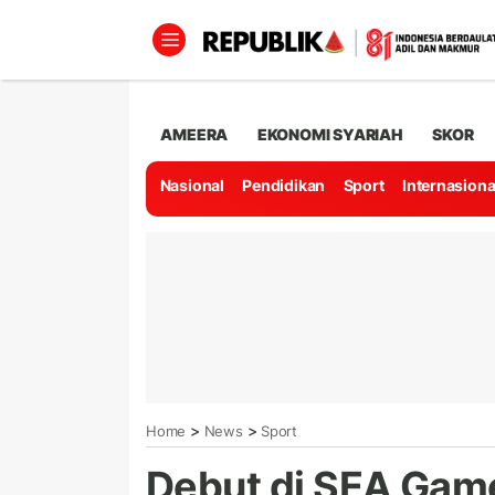
AMEERA
EKONOMI SYARIAH
SKOR
Nasional
Pendidikan
Sport
Internasiona
>
>
Home
News
Sport
Debut di SEA Gam