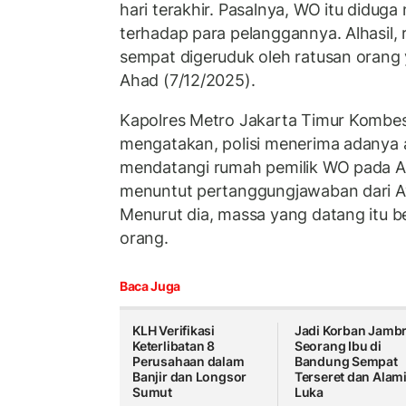
hari terakhir. Pasalnya, WO itu didug
terhadap para pelanggannya. Alhasil, 
sempat digeruduk oleh ratusan orang
Ahad (7/12/2025).
Kapolres Metro Jakarta Timur Kombes 
mengatakan, polisi menerima adanya 
mendatangi rumah pemilik WO pada A
menuntut pertanggungjawaban dari Ay
Menurut dia, massa yang datang itu b
orang.
Baca Juga
KLH Verifikasi
Jadi Korban Jambr
Keterlibatan 8
Seorang Ibu di
Perusahaan dalam
Bandung Sempat
Banjir dan Longsor
Terseret dan Alam
Sumut
Luka