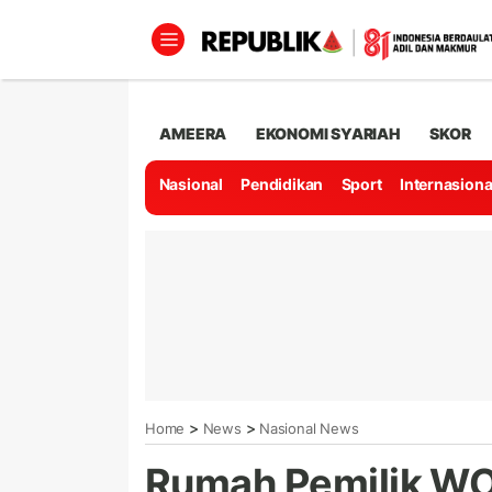
AMEERA
EKONOMI SYARIAH
SKOR
Nasional
Pendidikan
Sport
Internasiona
>
>
Home
News
Nasional News
Rumah Pemilik WO 