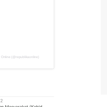
 Online (@republikaonline)
 2
an Masyarakat (Kabid