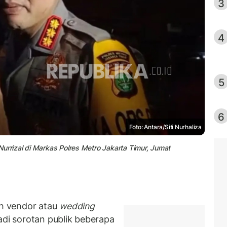
3
4
5
6
Foto: Antara/Siti Nurhaliza
Nurrizal di Markas Polres Metro Jakarta Timur, Jumat
h vendor atau
wedding
adi sorotan publik beberapa