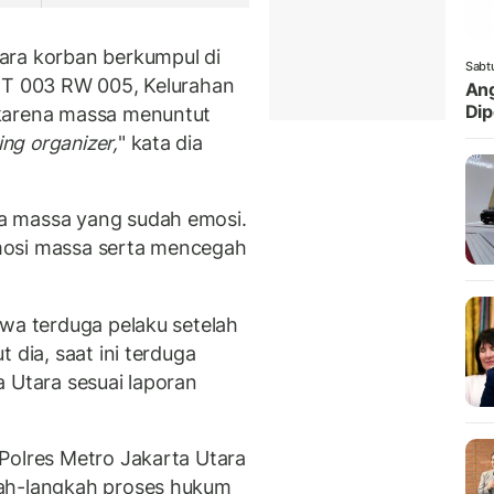
ara korban berkumpul di
Sabt
 RT 003 RW 005, Kelurahan
Ang
Dip
 karena massa menuntut
ng organizer,
" kata dia
a massa yang sudah emosi.
mosi massa serta mencegah
awa terduga pelaku setelah
 dia, saat ini terduga
 Utara sesuai laporan
Polres Metro Jakarta Utara
kah-langkah proses hukum