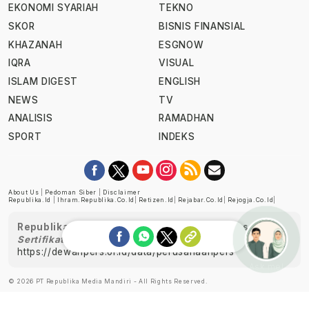
EKONOMI SYARIAH
TEKNO
SKOR
BISNIS FINANSIAL
KHAZANAH
ESGNOW
IQRA
VISUAL
ISLAM DIGEST
ENGLISH
NEWS
TV
ANALISIS
RAMADHAN
SPORT
INDEKS
About Us
|
Pedoman Siber
|
Disclaimer
Republika.id
|
Ihram.republika.co.id
|
Retizen.id
|
Rejabar.co.id
|
Rejogja.co.id
|
Republika telah diverifikasi oleh Dewan Pers
Sertifikat Nomor 1058/DP-Verifikasi/K/XII/2022
https://dewanpers.or.id/data/perusahaanpers
Ask me!
© 2026 PT Republika Media Mandiri - All Rights Reserved.