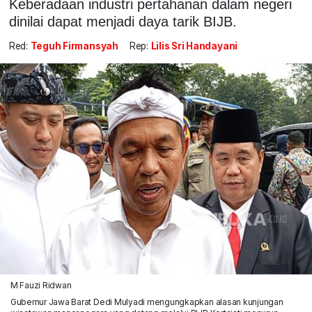
Keberadaan industri pertahanan dalam negeri
dinilai dapat menjadi daya tarik BIJB.
Red:
Teguh Firmansyah
Rep:
Lilis Sri Handayani
M Fauzi Ridwan
Gubernur Jawa Barat Dedi Mulyadi mengungkapkan alasan kunjungan