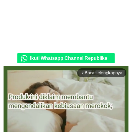
Ikuti Whatsapp Channel Republika
Baca selengkapnya
arrow_forward_ios