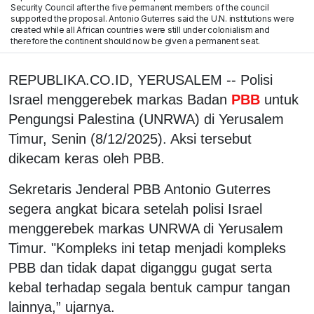
Security Council after the five permanent members of the council
supported the proposal. Antonio Guterres said the U.N. institutions were
created while all African countries were still under colonialism and
therefore the continent should now be given a permanent seat.
REPUBLIKA.CO.ID, YERUSALEM -- Polisi
Israel menggerebek markas Badan
PBB
untuk
Pengungsi Palestina (UNRWA) di Yerusalem
Timur, Senin (8/12/2025). Aksi tersebut
dikecam keras oleh PBB.
Sekretaris Jenderal PBB Antonio Guterres
segera angkat bicara setelah polisi Israel
menggerebek markas UNRWA di Yerusalem
Timur. "Kompleks ini tetap menjadi kompleks
PBB dan tidak dapat diganggu gugat serta
kebal terhadap segala bentuk campur tangan
lainnya,” ujarnya.